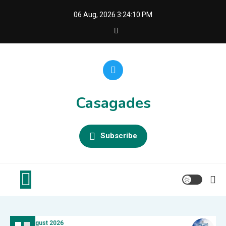
Skip
06 Aug, 2026
3:24:12 PM
to
content
Casagades
Subscribe
4 August 2026
2 Au