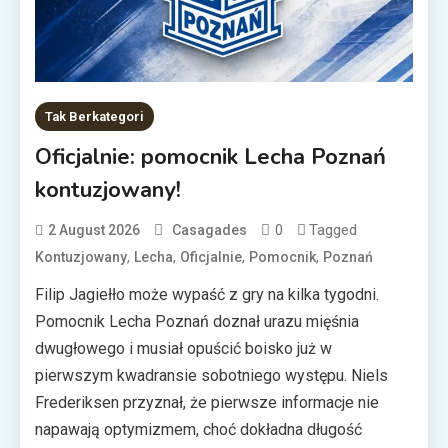
Tak Berkategori
Oficjalnie: pomocnik Lecha Poznań
kontuzjowany!
0
Tagged
2 August 2026
Casagades
,
,
,
,
Kontuzjowany
Lecha
Oficjalnie
Pomocnik
Poznań
Filip Jagiełło może wypaść z gry na kilka tygodni.
Pomocnik Lecha Poznań doznał urazu mięśnia
dwugłowego i musiał opuścić boisko już w
pierwszym kwadransie sobotniego występu. Niels
Frederiksen przyznał, że pierwsze informacje nie
napawają optymizmem, choć dokładna długość