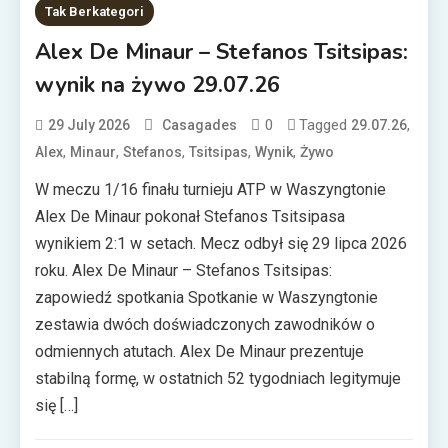
Tak Berkategori
Alex De Minaur – Stefanos Tsitsipas:
wynik na żywo 29.07.26
0
Tagged
,
29 July 2026
Casagades
29.07.26
,
,
,
,
,
Alex
Minaur
Stefanos
Tsitsipas
Wynik
Żywo
W meczu 1/16 finału turnieju ATP w Waszyngtonie
Alex De Minaur pokonał Stefanos Tsitsipasa
wynikiem 2:1 w setach. Mecz odbył się 29 lipca 2026
roku. Alex De Minaur – Stefanos Tsitsipas:
zapowiedź spotkania Spotkanie w Waszyngtonie
zestawia dwóch doświadczonych zawodników o
odmiennych atutach. Alex De Minaur prezentuje
stabilną formę, w ostatnich 52 tygodniach legitymuje
się […]