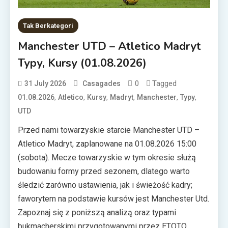
Tak Berkategori
Manchester UTD – Atletico Madryt
Typy, Kursy (01.08.2026)
0
Tagged
31 July 2026
Casagades
,
,
,
,
,
,
01.08.2026
Atletico
Kursy
Madryt
Manchester
Typy
UTD
Przed nami towarzyskie starcie Manchester UTD –
Atletico Madryt, zaplanowane na 01.08.2026 15:00
(sobota). Mecze towarzyskie w tym okresie służą
budowaniu formy przed sezonem, dlatego warto
śledzić zarówno ustawienia, jak i świeżość kadry;
faworytem na podstawie kursów jest Manchester Utd.
Zapoznaj się z poniższą analizą oraz typami
bukmacherskimi przygotowanymi przez ETOTO.