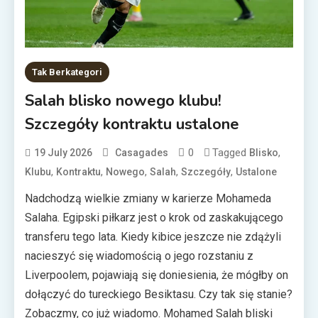
Tak Berkategori
Salah blisko nowego klubu!
Szczegóły kontraktu ustalone
0
Tagged
,
19 July 2026
Casagades
Blisko
,
,
,
,
,
Klubu
Kontraktu
Nowego
Salah
Szczegóły
Ustalone
Nadchodzą wielkie zmiany w karierze Mohameda
Salaha. Egipski piłkarz jest o krok od zaskakującego
transferu tego lata. Kiedy kibice jeszcze nie zdążyli
nacieszyć się wiadomością o jego rozstaniu z
Liverpoolem, pojawiają się doniesienia, że mógłby on
dołączyć do tureckiego Besiktasu. Czy tak się stanie?
Zobaczmy, co już wiadomo. Mohamed Salah bliski