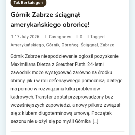
Tak Berkategori
Górnik Zabrze ściągnął
amerykańskiego obrońcę!
0
Tagged
17 July 2026
Casagades
,
,
,
,
Amerykańskiego
Górnik
Obrońcę
Ściągnął
Zabrze
Górnik Zabrze niespodziewanie ogłosił pozyskanie
Maximiliana Dietza z Greuther Fürth. 24-letni
zawodnik może występować zarówno na środku
obrony, jak i w roli defensywnego pomocnika, dlatego
ma pomóc w rozwiązaniu kilku problemów
kadrowych. Transfer został przeprowadzony bez
wcześniejszych zapowiedzi, a nowy piłkarz związał
się z klubem długoterminową umową. Początek
sezonu nie ułożył się po myśli Górnika. […]