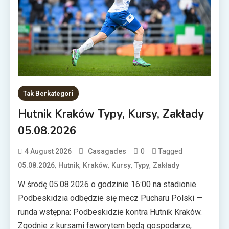
Tak Berkategori
Hutnik Kraków Typy, Kursy, Zakłady
05.08.2026
0
Tagged
4 August 2026
Casagades
,
,
,
,
,
05.08.2026
Hutnik
Kraków
Kursy
Typy
Zakłady
W środę 05.08.2026 o godzinie 16:00 na stadionie
Podbeskidzia odbędzie się mecz Pucharu Polski —
runda wstępna: Podbeskidzie kontra Hutnik Kraków.
Zgodnie z kursami faworytem będą gospodarze,