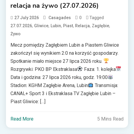
relacja na żywo (27.07.2026)
0
Tagged
27 July 2026
Casagades
,
,
,
,
,
,
27.07.2026
Gliwice
Lubin
Piast
Relacja
Zagłębie
Żywo
Mecz pomiędzy Zagłębiem Lubin a Piastem Gliwice
zakończył się wynikiem 2:0 na korzyść gospodarzy.
Spotkanie miało miejsce 27 lipca 2026 roku.
Rozgrywki: PKO BP Ekstraklasa
Faza: 1. kolejka
Data i godzina: 27 lipca 2026 roku, godz. 19:00
Stadion: KGHM Zagłębie Arena, Lubin
Transmisja:
CANAL+ Sport 3 i Ekstraklasa TV Zagłębie Lubin –
Piast Gliwice: […]
Read More
5 Mins Read