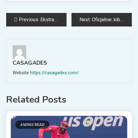
Post
Previous:
Ekstraklasa: Raków – Legia. Przewidywane składy (20.09.25)
Next:
Oficjalnie: kibice Legii Warszawa nie wejdą na stadion w meczu z Widzewem Łódź!
navigation
CASAGADES
Website
https://casagades.com/
Related Posts
4 MINS READ