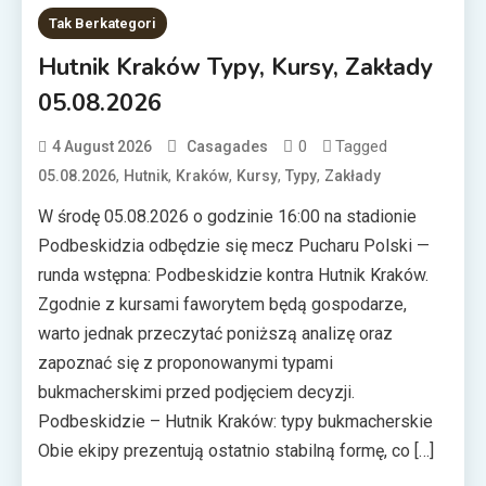
Tak Berkategori
Hutnik Kraków Typy, Kursy, Zakłady
05.08.2026
0
Tagged
4 August 2026
Casagades
,
,
,
,
,
05.08.2026
Hutnik
Kraków
Kursy
Typy
Zakłady
W środę 05.08.2026 o godzinie 16:00 na stadionie
Podbeskidzia odbędzie się mecz Pucharu Polski —
runda wstępna: Podbeskidzie kontra Hutnik Kraków.
Zgodnie z kursami faworytem będą gospodarze,
warto jednak przeczytać poniższą analizę oraz
zapoznać się z proponowanymi typami
bukmacherskimi przed podjęciem decyzji.
Podbeskidzie – Hutnik Kraków: typy bukmacherskie
Obie ekipy prezentują ostatnio stabilną formę, co […]