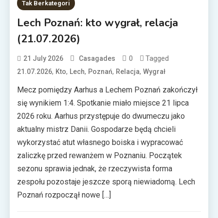
Tak Berkategori
Lech Poznań: kto wygrał, relacja
(21.07.2026)
0
Tagged
21 July 2026
Casagades
,
,
,
,
,
21.07.2026
Kto
Lech
Poznań
Relacja
Wygrał
Mecz pomiędzy Aarhus a Lechem Poznań zakończył
się wynikiem 1:4. Spotkanie miało miejsce 21 lipca
2026 roku. Aarhus przystępuje do dwumeczu jako
aktualny mistrz Danii. Gospodarze będą chcieli
wykorzystać atut własnego boiska i wypracować
zaliczkę przed rewanżem w Poznaniu. Początek
sezonu sprawia jednak, że rzeczywista forma
zespołu pozostaje jeszcze sporą niewiadomą. Lech
Poznań rozpoczął nowe […]