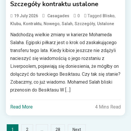
Szczegóły kontraktu ustalone
0
Tagged
,
19 July 2026
Casagades
Blisko
,
,
,
,
,
Klubu
Kontraktu
Nowego
Salah
Szczegóły
Ustalone
Nadchodzą wielkie zmiany w karierze Mohameda
Salaha. Egipski piłkarz jest o krok od zaskakującego
transferu tego lata. Kiedy kibice jeszcze nie zdążyli
nacieszyć się wiadomością o jego rozstaniu z
Liverpoolem, pojawiają się doniesienia, że mógłby on
dołączyć do tureckiego Besiktasu. Czy tak się stanie?
Zobaczmy, co już wiadomo. Mohamed Salah bliski
przenosin do Besiktasu W […]
Read More
4 Mins Read
Posts
1
…
2
28
Next