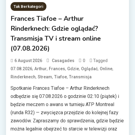
Tak Berkategori
Frances Tiafoe – Arthur
Rinderknech: Gdzie oglądać?
Transmisja TV i stream online
(07.08.2026)
0
Tagged
6 August 2026
Casagades
,
,
,
,
,
,
07.08.2026
Arthur
Frances
Gdzie
Oglądać
Online
,
,
,
Rinderknech
Stream
Tiafoe
Transmisja
Spotkanie Frances Tiafoe – Arthur Rinderknech
odbędzie się 07.08.2026 o godzinie 02:10 (piątek) i
będzie meczem o awans w turnieju ATP Montreal
(runda R32) — zwycięzca przejdzie do kolejnej fazy
zawodów. Zapraszamy do sprawdzenia, gdzie będzie
można legalnie obejrzeć to starcie w telewizji oraz