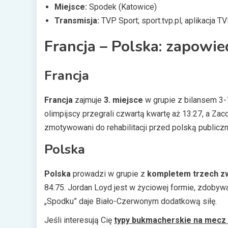
Miejsce:
Spodek (Katowice)
Transmisja:
TVP Sport; sport.tvp.pl, aplikacja T
Francja – Polska: zapowie
Francja
Francja
zajmuje
3. miejsce
w grupie z bilansem 3-
olimpijscy przegrali czwartą kwartę aż 13:27, a Za
zmotywowani do rehabilitacji przed polską publiczn
Polska
Polska
prowadzi w grupie z
kompletem trzech z
84:75. Jordan Loyd jest w życiowej formie, zdobyw
„Spodku” daje Biało-Czerwonym dodatkową siłę.
Jeśli interesują Cię
typy bukmacherskie na mecz 