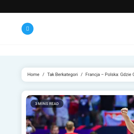
Skip
to
content
Home
Tak Berkategori
Francja – Polska: Gdzie 
3 MINS READ