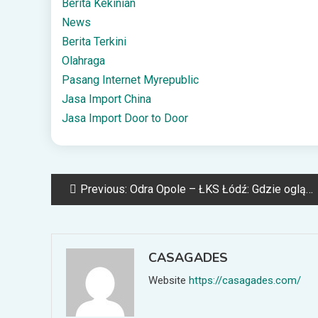
Berita Kekinian
News
Berita Terkini
Olahraga
Pasang Internet Myrepublic
Jasa Import China
Jasa Import Door to Door
Post
Previous:
Odra Opole – ŁKS Łódź: Gdzie oglądać, O której transmisja? 31.08.2025
navigation
CASAGADES
Website
https://casagades.com/