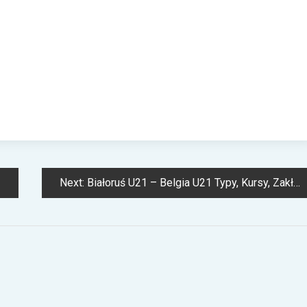
Next:
Białoruś U21 – Belgia U21 Typy, Kursy, Zakłady 04.09.2025