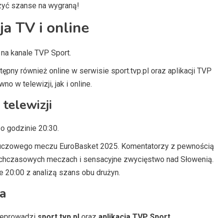
szyć szanse na wygraną!
ja TV i online
na kanale TVP Sport.
tępny również online w serwisie sport.tvp.pl oraz aplikacji TVP
o w telewizji, jak i online.
 telewizji
o godzinie 20:30.
luczowego meczu EuroBasket 2025. Komentatorzy z pewnością
ychczasowych meczach i sensacyjne zwycięstwo nad Słowenią.
 20:00 z analizą szans obu drużyn.
ka
rzeprowadzi
sport.tvp.pl
oraz
aplikacja TVP Sport
.