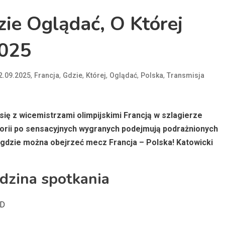
zie Oglądać, O Której
2025
,
,
,
,
,
,
2.09.2025
Francja
Gdzie
Której
Oglądać
Polska
Transmisja
ię z wicemistrzami olimpijskimi Francją w szlagierze
forii po sensacyjnych wygranych podejmują podrażnionych
 gdzie można obejrzeć mecz Francja – Polska! Katowicki
odzina spotkania
 D