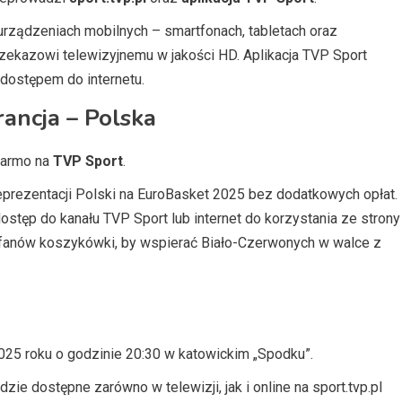
urządzeniach mobilnych – smartfonach, tabletach oraz
rzekazowi telewizyjnemu w jakości HD. Aplikacja TVP Sport
dostępem do internetu.
ancja – Polska
darmo na
TVP Sport
.
eprezentacji Polski na EuroBasket 2025 bez dodatkowych opłat.
tęp do kanału TVP Sport lub internet do korzystania ze strony
ch fanów koszykówki, by wspierać Biało-Czerwonych w walce z
025 roku o godzinie 20:30 w katowickim „Spodku”.
ie dostępne zarówno w telewizji, jak i online na sport.tvp.pl