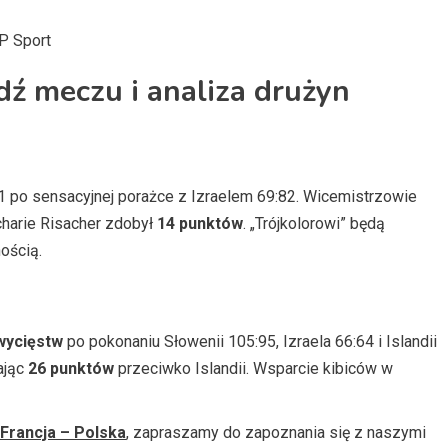
VP Sport
dź meczu i analiza drużyn
1 po sensacyjnej porażce z Izraelem 69:82. Wicemistrzowie
ccharie Risacher zdobył
14 punktów
. „Trójkolorowi” będą
ością.
wycięstw
po pokonaniu Słowenii 105:95, Izraela 66:64 i Islandii
ając
26 punktów
przeciwko Islandii. Wsparcie kibiców w
Francja – Polska
, zapraszamy do zapoznania się z naszymi