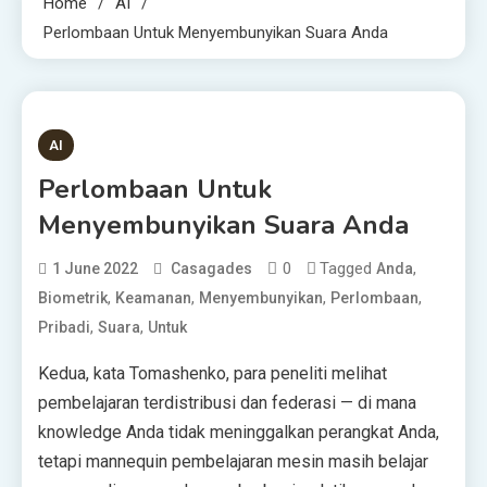
Home
AI
Perlombaan Untuk Menyembunyikan Suara Anda
4 MINS READ
AI
Perlombaan Untuk
Menyembunyikan Suara Anda
0
Tagged
,
1 June 2022
Casagades
Anda
,
,
,
,
Biometrik
Keamanan
Menyembunyikan
Perlombaan
,
,
Pribadi
Suara
Untuk
Kedua, kata Tomashenko, para peneliti melihat
pembelajaran terdistribusi dan federasi — di mana
knowledge Anda tidak meninggalkan perangkat Anda,
tetapi mannequin pembelajaran mesin masih belajar