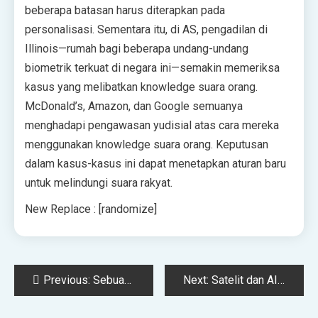
beberapa batasan harus diterapkan pada
personalisasi. Sementara itu, di AS, pengadilan di
Illinois—rumah bagi beberapa undang-undang
biometrik terkuat di negara ini—semakin memeriksa
kasus yang melibatkan knowledge suara orang.
McDonald’s, Amazon, dan Google semuanya
menghadapi pengawasan yudisial atas cara mereka
menggunakan knowledge suara orang. Keputusan
dalam kasus-kasus ini dapat menetapkan aturan baru
untuk melindungi suara rakyat.
New Replace : [randomize]
Post
Previous:
Sebuah Mobil Otonom Memblokir Truk Pemadam Kebakaran Menanggapi Keadaan Darurat
Next:
Satelit dan AI Dapat Membantu Memecahkan Masalah Besar—Jika Ada Kesempatan
navigation