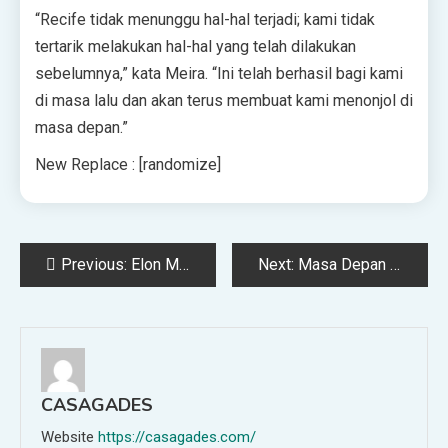
“Recife tidak menunggu hal-hal terjadi; kami tidak
tertarik melakukan hal-hal yang telah dilakukan
sebelumnya,” kata Meira. “Ini telah berhasil bagi kami
di masa lalu dan akan terus membuat kami menonjol di
masa depan.”
New Replace : [randomize]
Post
Previous:
Elon Musk Mencari Dukungan Melawan Aturan tentang Kebebasan Berbicara On-line
Next:
Masa Depan Mikronasi Kripto Bergantung pada Sengketa Perbatasan
navigation
CASAGADES
Website
https://casagades.com/