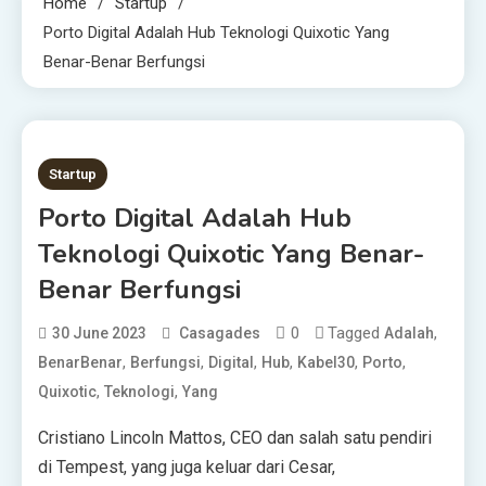
Home
Startup
Porto Digital Adalah Hub Teknologi Quixotic Yang
Benar-Benar Berfungsi
3 MINS READ
Startup
Porto Digital Adalah Hub
Teknologi Quixotic Yang Benar-
Benar Berfungsi
0
Tagged
,
30 June 2023
Casagades
Adalah
,
,
,
,
,
,
BenarBenar
Berfungsi
Digital
Hub
Kabel30
Porto
,
,
Quixotic
Teknologi
Yang
Cristiano Lincoln Mattos, CEO dan salah satu pendiri
di Tempest, yang juga keluar dari Cesar,