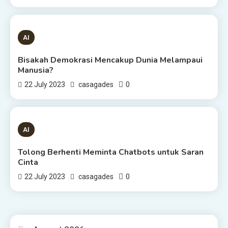
1 MIN READ
AI
Bisakah Demokrasi Mencakup Dunia Melampaui
Manusia?
0
22 July 2023
casagades
3 MINS READ
AI
Tolong Berhenti Meminta Chatbots untuk Saran
Cinta
0
22 July 2023
casagades