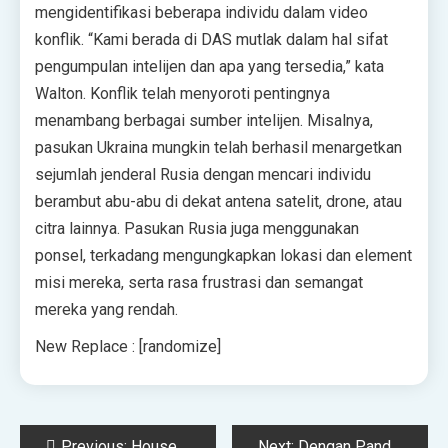
mengidentifikasi beberapa individu dalam video
konflik. “Kami berada di DAS mutlak dalam hal sifat
pengumpulan intelijen dan apa yang tersedia,” kata
Walton. Konflik telah menyoroti pentingnya
menambang berbagai sumber intelijen. Misalnya,
pasukan Ukraina mungkin telah berhasil menargetkan
sejumlah jenderal Rusia dengan mencari individu
berambut abu-abu di dekat antena satelit, drone, atau
citra lainnya. Pasukan Rusia juga menggunakan
ponsel, terkadang mengungkapkan lokasi dan element
misi mereka, serta rasa frustrasi dan semangat
mereka yang rendah.
New Replace : [randomize]
Post
Previous:
House Depot Menggandakan Ilmu Information
Next:
Dengan Panduan Peloton, Perusahaan Kebugaran Bertaruh Besar pada Pelacakan Tubuh