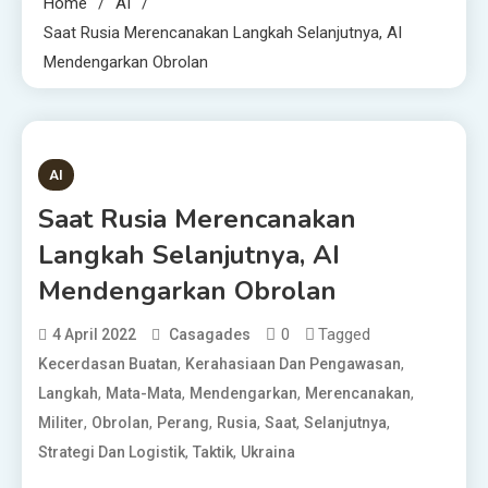
Home
AI
Saat Rusia Merencanakan Langkah Selanjutnya, AI
Mendengarkan Obrolan
3 MINS READ
AI
Saat Rusia Merencanakan
Langkah Selanjutnya, AI
Mendengarkan Obrolan
0
Tagged
4 April 2022
Casagades
,
,
Kecerdasan Buatan
Kerahasiaan Dan Pengawasan
,
,
,
,
Langkah
Mata-Mata
Mendengarkan
Merencanakan
,
,
,
,
,
,
Militer
Obrolan
Perang
Rusia
Saat
Selanjutnya
,
,
Strategi Dan Logistik
Taktik
Ukraina