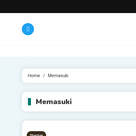
Skip
to
content
Home
Memasuki
Memasuki
Startup