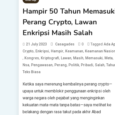
Hampir 50 Tahun Memasuk
Perang Crypto, Lawan
Enkripsi Masih Salah
0
Tagged
21 July 2023
Casagades
Ada A
,
,
,
,
Crypto
Enkripsi
Hampir
Keamanan
Keamanan Nasion
,
,
,
,
,
,
,
Kongres
Kriptografi
Lawan
Masih
Memasuki
Meta
,
,
,
,
,
,
Nsa
Pengawasan
Perang
Politik
Pribadi
Salah
Tahu
Teks Biasa
Ketika saya merenung kembalinya perang crypto—
upaya untuk memblokir penggunaan enkripsi oleh
warga negara oleh pejabat yang menginginkan
kekuatan mata-mata tanpa batas—saya melihat ke
belakang dengan rasa takut pada akhir Abad