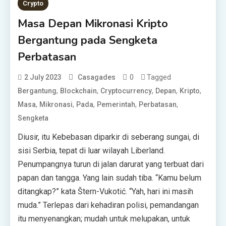
Crypto
Masa Depan Mikronasi Kripto
Bergantung pada Sengketa
Perbatasan
0
Tagged
2 July 2023
Casagades
,
,
,
,
,
Bergantung
Blockchain
Cryptocurrency
Depan
Kripto
,
,
,
,
,
Masa
Mikronasi
Pada
Pemerintah
Perbatasan
Sengketa
Diusir, itu Kebebasan diparkir di seberang sungai, di
sisi Serbia, tepat di luar wilayah Liberland.
Penumpangnya turun di jalan darurat yang terbuat dari
papan dan tangga. Yang lain sudah tiba. “Kamu belum
ditangkap?” kata Štern-Vukotić. “Yah, hari ini masih
muda.” Terlepas dari kehadiran polisi, pemandangan
itu menyenangkan; mudah untuk melupakan, untuk