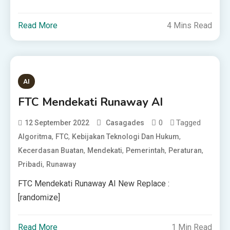
Read More
4 Mins Read
AI
FTC Mendekati Runaway AI
0
Tagged
12 September 2022
Casagades
,
,
,
Algoritma
FTC
Kebijakan Teknologi Dan Hukum
,
,
,
,
Kecerdasan Buatan
Mendekati
Pemerintah
Peraturan
,
Pribadi
Runaway
FTC Mendekati Runaway AI New Replace :
[randomize]
Read More
1 Min Read