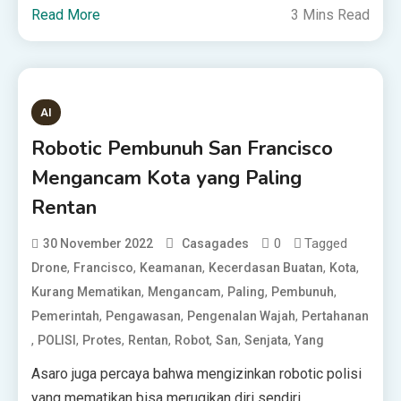
Read More
3 Mins Read
AI
Robotic Pembunuh San Francisco
Mengancam Kota yang Paling
Rentan
0
Tagged
30 November 2022
Casagades
,
,
,
,
,
Drone
Francisco
Keamanan
Kecerdasan Buatan
Kota
,
,
,
,
Kurang Mematikan
Mengancam
Paling
Pembunuh
,
,
,
Pemerintah
Pengawasan
Pengenalan Wajah
Pertahanan
,
,
,
,
,
,
,
POLISI
Protes
Rentan
Robot
San
Senjata
Yang
Asaro juga percaya bahwa mengizinkan robotic polisi
yang mematikan bisa merugikan diri sendiri.