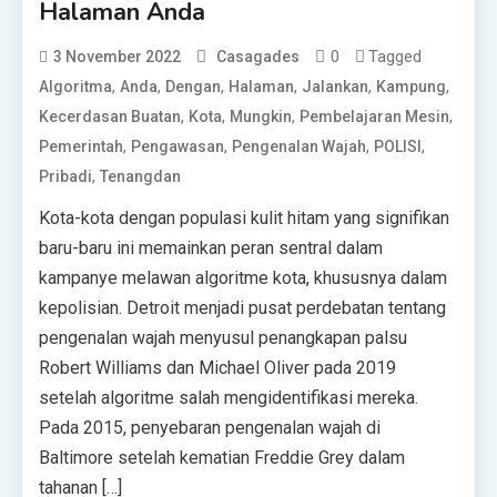
Halaman Anda
0
Tagged
3 November 2022
Casagades
,
,
,
,
,
,
Algoritma
Anda
Dengan
Halaman
Jalankan
Kampung
,
,
,
,
Kecerdasan Buatan
Kota
Mungkin
Pembelajaran Mesin
,
,
,
,
Pemerintah
Pengawasan
Pengenalan Wajah
POLISI
,
Pribadi
Tenangdan
Kota-kota dengan populasi kulit hitam yang signifikan
baru-baru ini memainkan peran sentral dalam
kampanye melawan algoritme kota, khususnya dalam
kepolisian. Detroit menjadi pusat perdebatan tentang
pengenalan wajah menyusul penangkapan palsu
Robert Williams dan Michael Oliver pada 2019
setelah algoritme salah mengidentifikasi mereka.
Pada 2015, penyebaran pengenalan wajah di
Baltimore setelah kematian Freddie Grey dalam
tahanan […]