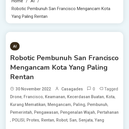
Home
AI
Robotic Pembunuh San Francisco Mengancam Kota
Yang Paling Rentan
3 MINS READ
AI
Robotic Pembunuh San Francisco
Mengancam Kota Yang Paling
Rentan
0
Tagged
30 November 2022
Casagades
,
,
,
,
,
Drone
Francisco
Keamanan
Kecerdasan Buatan
Kota
,
,
,
,
Kurang Mematikan
Mengancam
Paling
Pembunuh
,
,
,
Pemerintah
Pengawasan
Pengenalan Wajah
Pertahanan
,
,
,
,
,
,
,
POLISI
Protes
Rentan
Robot
San
Senjata
Yang