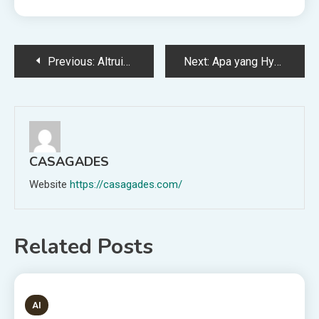
Post
Previous:
Altruisme yang Efektif Mendorong Merek ‘Keselamatan AI’ yang Berbahaya
Next:
Apa yang Hype dan Apa yang Tidak? BCG X Merinci Bagaimana Seharusnya Perusahaan Memikirkan Teknologi
navigation
CASAGADES
Website
https://casagades.com/
Related Posts
1 MIN READ
AI