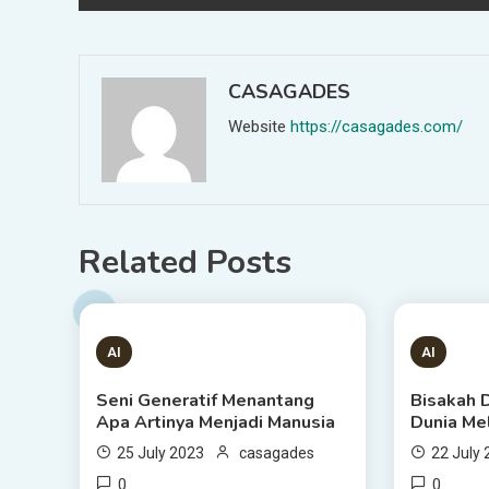
navigation
CASAGADES
Website
https://casagades.com/
Related Posts
1 MIN READ
1 MIN
AI
AI
Seni Generatif Menantang
Bisakah 
Apa Artinya Menjadi Manusia
Dunia Me
25 July 2023
casagades
22 July
0
0