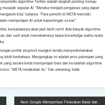
yelidiki algoritme Twitter adalah langkah penting menuju
ng masalah seputar AI. “Mereka menjadi pengawas yang dapat
aruhi kita,” katanya. “Para peneliti di META memiliki
alam mempelajari AI untuk kepentingan sosial.”
ter, kenyataannya akan jauh lebih rumit. Ada banyak algoritme
kan, dan sulit untuk memahaminya tanpa knowledge waktu nyata
ka.
ngan politik eksplisit mungkin terlalu menyederhanakan
 lebih berbahaya. Mengungkap ini adalah jenis pekerjaan yang
ok yang secara ketat mempelajari bias dan kesalahan algoritme
ncisco. “META melakukan itu.” Dan sekarang, tidak.
Next:
Google Memperluas Pelacakan Banjir dan Kebakaran ke Lebih Banyak Negara