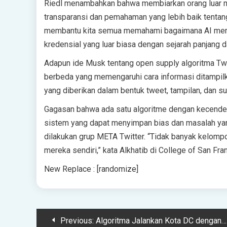
Riedl menambahkan bahwa membiarkan orang luar men
transparansi dan pemahaman yang lebih baik tenta
membantu kita semua memahami bagaimana AI memeng
kredensial yang luar biasa dengan sejarah panjang d
Adapun ide Musk tentang open supply algoritma Twit
berbeda yang memengaruhi cara informasi ditampil
yang diberikan dalam bentuk tweet, tampilan, dan su
Gagasan bahwa ada satu algoritme dengan kecenderu
sistem yang dapat menyimpan bias dan masalah yang
dilakukan grup META Twitter. “Tidak banyak kelomp
mereka sendiri,” kata Alkhatib di College of San Fra
New Replace : [randomize]
Post
Previous:
Algoritma Jalankan Kota DC dengan Tenang—dan Mungkin Kampung Halaman Anda