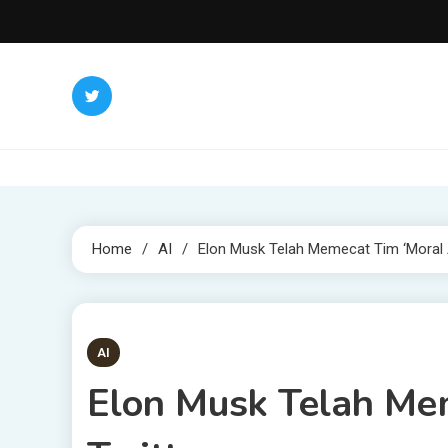
Skip
to
content
Home
AI
Elon Musk Telah Memecat Tim ‘Moral A
3 MINS READ
AI
Elon Musk Telah Mem