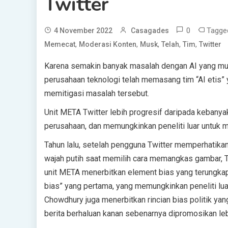
Twitter
0
Tagg
4 November 2022
Casagades
,
,
,
,
,
Memecat
Moderasi Konten
Musk
Telah
Tim
Twitter
Karena semakin banyak masalah dengan AI yang muncu
perusahaan teknologi telah memasang tim “AI etis” 
memitigasi masalah tersebut.
Unit META Twitter lebih progresif daripada keban
perusahaan, dan memungkinkan peneliti luar untuk m
Tahun lalu, setelah pengguna Twitter memperhati
wajah putih saat memilih cara memangkas gambar, 
unit META menerbitkan element bias yang terungkap.
bias” yang pertama, yang memungkinkan peneliti luar
Chowdhury juga menerbitkan rincian bias politik ya
berita berhaluan kanan sebenarnya dipromosikan lebi