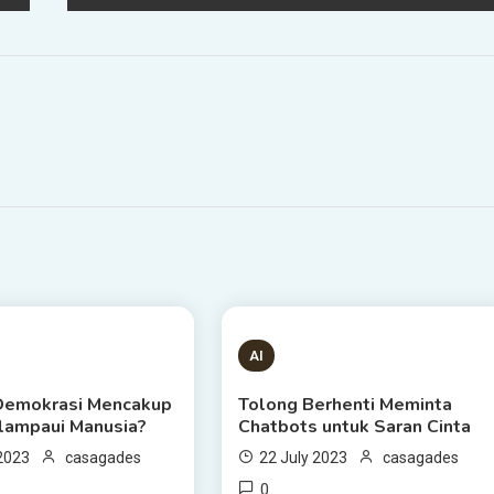
 READ
3 MINS READ
AI
Demokrasi Mencakup
Tolong Berhenti Meminta
lampaui Manusia?
Chatbots untuk Saran Cinta
 2023
casagades
22 July 2023
casagades
0