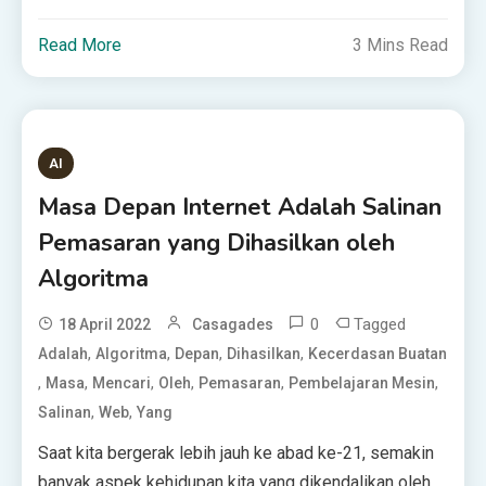
Read More
3 Mins Read
AI
Masa Depan Internet Adalah Salinan
Pemasaran yang Dihasilkan oleh
Algoritma
0
Tagged
18 April 2022
Casagades
,
,
,
,
Adalah
Algoritma
Depan
Dihasilkan
Kecerdasan Buatan
,
,
,
,
,
,
Masa
Mencari
Oleh
Pemasaran
Pembelajaran Mesin
,
,
Salinan
Web
Yang
Saat kita bergerak lebih jauh ke abad ke-21, semakin
banyak aspek kehidupan kita yang dikendalikan oleh