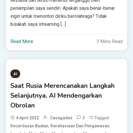
terbiasa dan terus-menerus terganggu oleh
penampilan saya sendiri. Apakah saya benar-benar
ingin untuk menonton diriku berolahraga? Tidak
bisakah saya streaming […]
Read More
3 Mins Read
AI
Saat Rusia Merencanakan Langkah
Selanjutnya, AI Mendengarkan
Obrolan
0
Tagged
4 April 2022
Casagades
,
,
Kecerdasan Buatan
Kerahasiaan Dan Pengawasan