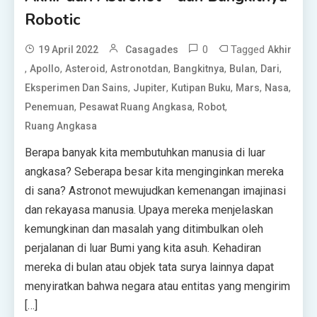
Robotic
0
Tagged
19 April 2022
Casagades
Akhir
,
,
,
,
,
,
,
Apollo
Asteroid
Astronotdan
Bangkitnya
Bulan
Dari
,
,
,
,
,
Eksperimen Dan Sains
Jupiter
Kutipan Buku
Mars
Nasa
,
,
,
Penemuan
Pesawat Ruang Angkasa
Robot
Ruang Angkasa
Berapa banyak kita membutuhkan manusia di luar
angkasa? Seberapa besar kita menginginkan mereka
di sana? Astronot mewujudkan kemenangan imajinasi
dan rekayasa manusia. Upaya mereka menjelaskan
kemungkinan dan masalah yang ditimbulkan oleh
perjalanan di luar Bumi yang kita asuh. Kehadiran
mereka di bulan atau objek tata surya lainnya dapat
menyiratkan bahwa negara atau entitas yang mengirim
[…]