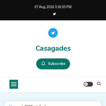
Skip
07 Aug, 2026
3:36:05 PM
to
content
Casagades
Subscribe