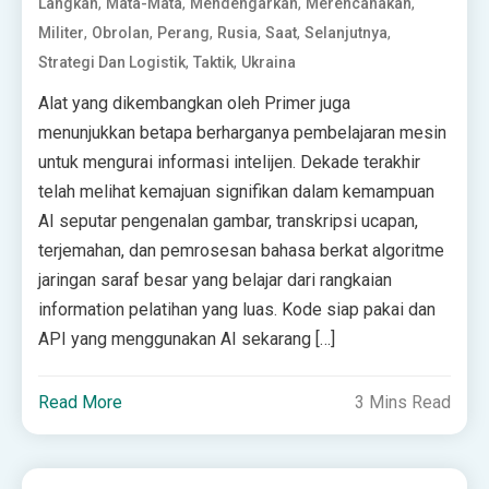
,
,
,
,
Langkah
Mata-Mata
Mendengarkan
Merencanakan
,
,
,
,
,
,
Militer
Obrolan
Perang
Rusia
Saat
Selanjutnya
,
,
Strategi Dan Logistik
Taktik
Ukraina
Alat yang dikembangkan oleh Primer juga
menunjukkan betapa berharganya pembelajaran mesin
untuk mengurai informasi intelijen. Dekade terakhir
telah melihat kemajuan signifikan dalam kemampuan
AI seputar pengenalan gambar, transkripsi ucapan,
terjemahan, dan pemrosesan bahasa berkat algoritme
jaringan saraf besar yang belajar dari rangkaian
information pelatihan yang luas. Kode siap pakai dan
API yang menggunakan AI sekarang […]
Read More
3 Mins Read