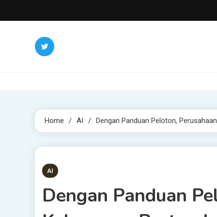
Skip
to
content
Home
AI
Dengan Panduan Peloton, Perusahaan
3 MINS READ
AI
Dengan Panduan Pel