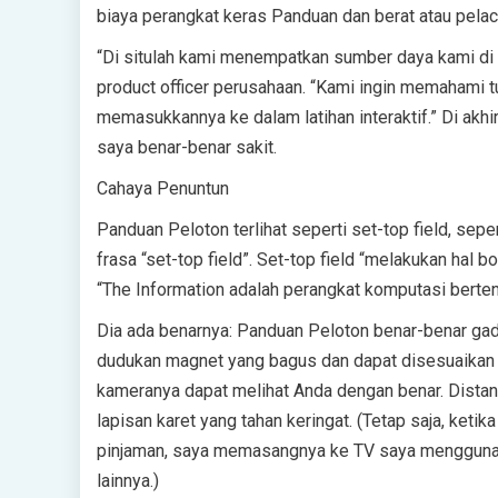
biaya perangkat keras Panduan dan berat atau pelac
“Di situlah kami menempatkan sumber daya kami di A
product officer perusahaan. “Kami ingin memahami 
memasukkannya ke dalam latihan interaktif.” Di akhi
saya benar-benar sakit.
Cahaya Penuntun
Panduan Peloton terlihat seperti set-top field, sep
frasa “set-top field”. Set-top field “melakukan hal 
“The Information adalah perangkat komputasi berte
Dia ada benarnya: Panduan Peloton benar-benar gadg
dudukan magnet yang bagus dan dapat disesuaika
kameranya dapat melihat Anda dengan benar. Dista
lapisan karet yang tahan keringat. (Tetap saja, ket
pinjaman, saya memasangnya ke TV saya menggunaka
lainnya.)