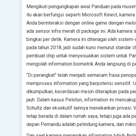
Mengikuti pengungkapan awal Panduan pada musim 
itu akan berfungsi seperti Microsoft Kinect, kame
Anda berinteraksi dengan online game dengan melomp
ada sensor infra merah di package ini. Ada kamera 
bingkai per detik. Kamera ini ditenagai oleh siste
pada tahun 2018, jadi sudah kuno menurut standar 
pembuat chip untuk menyesuaikan sistem untuk Pand
mengolah information biometrik Anda langsung di per
“Di perangkat” telah menjadi semacam frasa penop
memproses information yang berpotensi sensitif. Ist
dikumpulkan, kecerdasan mesin diterapkan pada per
jauh. Dalam kasus Peloton, information ini mencaku
Schultz dan eksekutif lainnya menekankan privasi.
tetap berada di dalam rumah saya, tetapi juga ada pe
depan Pemandu adalah pelindung kamera, dan mikro
Dan saat kamera menangkap information tubuh Anda