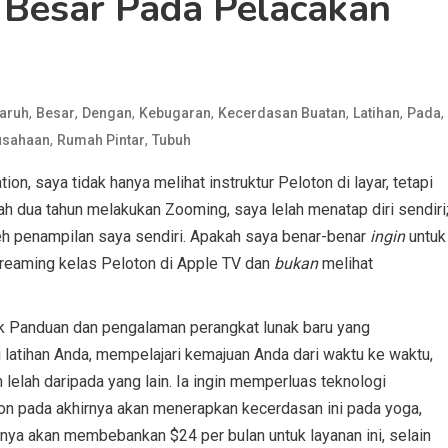
 Besar Pada Pelacakan
,
,
,
,
,
,
,
taruh
Besar
Dengan
Kebugaran
Kecerdasan Buatan
Latihan
Pada
,
,
usahaan
Rumah Pintar
Tubuh
on, saya tidak hanya melihat instruktur Peloton di layar, tetapi
lah dua tahun melakukan Zooming, saya lelah menatap diri sendiri
eh penampilan saya sendiri. Apakah saya benar-benar
ingin
untuk
treaming kelas Peloton di Apple TV dan
bukan
melihat
uk Panduan dan pengalaman perangkat lunak baru yang
 latihan Anda, mempelajari kemajuan Anda dari waktu ke waktu,
elah daripada yang lain. Ia ingin memperluas teknologi
oton pada akhirnya akan menerapkan kecerdasan ini pada yoga,
ananya akan membebankan $24 per bulan untuk layanan ini, selain