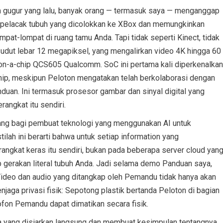
gugur yang lalu, banyak orang — termasuk saya — menganggap
ra pelacak tubuh yang dicolokkan ke XBox dan memungkinkan
at-lompat di ruang tamu Anda. Tapi tidak seperti Kinect, tidak
sudut lebar 12 megapiksel, yang mengalirkan video 4K hingga 60
m-on-a-chip QCS605 Qualcomm. SoC ini pertama kali diperkenalkan
chip, meskipun Peloton mengatakan telah berkolaborasi dengan
uan. Ini termasuk prosesor gambar dan sinyal digital yang
angkat itu sendiri.
ang bagi pembuat teknologi yang menggunakan AI untuk
ilah ini berarti bahwa untuk setiap information yang
angkat keras itu sendiri, bukan pada beberapa server cloud yan
p gerakan literal tubuh Anda. Jadi selama demo Panduan saya,
 Video dan audio yang ditangkap oleh Pemandu tidak hanya akan
njaga privasi fisik: Sepotong plastik bertanda Peloton di bagian
fon Pemandu dapat dimatikan secara fisik.
 yang disiarkan langsung dan membuat kesimpulan tentangnya,