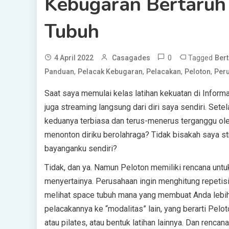
Kebugaran Bertaruh
Tubuh
0
Tagged
4 April 2022
Casagades
Ber
,
,
,
,
Panduan
Pelacak Kebugaran
Pelacakan
Peloton
Per
Saat saya memulai kelas latihan kekuatan di Informati
juga streaming langsung dari diri saya sendiri. Sete
keduanya terbiasa dan terus-menerus terganggu ol
menonton diriku berolahraga? Tidak bisakah saya s
bayanganku sendiri?
Tidak, dan ya. Namun Peloton memiliki rencana unt
menyertainya. Perusahaan ingin menghitung repetisi
melihat space tubuh mana yang membuat Anda lebih l
pelacakannya ke “modalitas” lain, yang berarti Pel
atau pilates, atau bentuk latihan lainnya. Dan renc