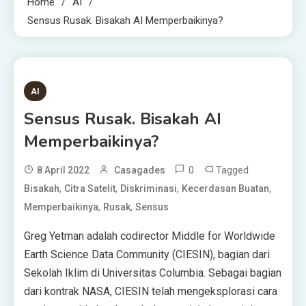
Home
AI
Sensus Rusak. Bisakah AI Memperbaikinya?
3 MINS READ
AI
Sensus Rusak. Bisakah AI
Memperbaikinya?
0
Tagged
8 April 2022
Casagades
,
,
,
,
Bisakah
Citra Satelit
Diskriminasi
Kecerdasan Buatan
,
,
Memperbaikinya
Rusak
Sensus
Greg Yetman adalah codirector Middle for Worldwide
Earth Science Data Community (CIESIN), bagian dari
Sekolah Iklim di Universitas Columbia. Sebagai bagian
dari kontrak NASA, CIESIN telah mengeksplorasi cara