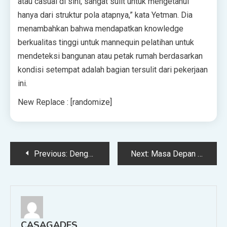
atau casual di sini, sangat sulit untuk mengetahui
hanya dari struktur pola atapnya,” kata Yetman. Dia
menambahkan bahwa mendapatkan knowledge
berkualitas tinggi untuk mannequin pelatihan untuk
mendeteksi bangunan atau petak rumah berdasarkan
kondisi setempat adalah bagian tersulit dari pekerjaan
ini.
New Replace : [randomize]
Post
Previous:
Dengan Panduan Peloton, Perusahaan Kebugaran Bertaruh Besar pada Pelacakan Tubuh
Next:
Masa Depan Internet Adalah Salinan Pemasaran yang Dihasilkan oleh Algoritma
navigation
CASAGADES