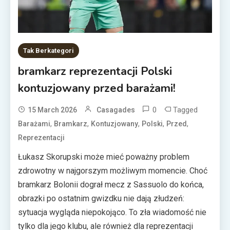
Tak Berkategori
bramkarz reprezentacji Polski
kontuzjowany przed barażami!
0
Tagged
15 March 2026
Casagades
,
,
,
,
,
Barażami
Bramkarz
Kontuzjowany
Polski
Przed
Reprezentacji
Łukasz Skorupski może mieć poważny problem
zdrowotny w najgorszym możliwym momencie. Choć
bramkarz Bolonii dograł mecz z Sassuolo do końca,
obrazki po ostatnim gwizdku nie dają złudzeń:
sytuacja wygląda niepokojąco. To zła wiadomość nie
tylko dla jego klubu, ale również dla reprezentacji