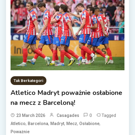
Tak Berkategori
Atletico Madryt poważnie osłabione
na mecz z Barceloną!
0
Tagged
23 March 2026
Casagades
,
,
,
,
,
Atletico
Barcelona
Madryt
Mecz
Osłabione
Poważnie