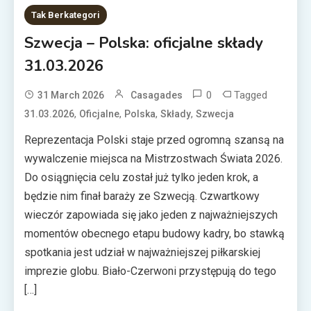
Tak Berkategori
Szwecja – Polska: oficjalne składy
31.03.2026
0
Tagged
31 March 2026
Casagades
,
,
,
,
31.03.2026
Oficjalne
Polska
Składy
Szwecja
Reprezentacja Polski staje przed ogromną szansą na
wywalczenie miejsca na Mistrzostwach Świata 2026.
Do osiągnięcia celu został już tylko jeden krok, a
będzie nim finał baraży ze Szwecją. Czwartkowy
wieczór zapowiada się jako jeden z najważniejszych
momentów obecnego etapu budowy kadry, bo stawką
spotkania jest udział w najważniejszej piłkarskiej
imprezie globu. Biało-Czerwoni przystępują do tego
[…]