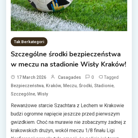
Tak Berkategori
Szczególne środki bezpieczeństwa
w meczu na stadionie Wisły Kraków!
0
Tagged
17 March 2026
Casagades
,
,
,
,
,
Bezpieczeństwa
Kraków
Meczu
Środki
Stadionie
,
Szczególne
Wisły
Rewanżowe starcie Szachtara z Lechem w Krakowie
budzi ogromne napięcie jeszcze przed pierwszym
gwizdkiem. Choć na murawie nie zobaczymy żadnej z
krakowskich drużyn, wokół meczu 1/8 finału Ligi