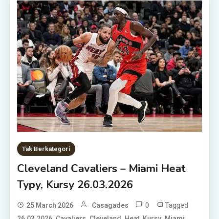
Tak Berkategori
Cleveland Cavaliers – Miami Heat
Typy, Kursy 26.03.2026
0
Tagged
25 March 2026
Casagades
,
,
,
,
,
,
26.03.2026
Cavaliers
Cleveland
Heat
Kursy
Miami