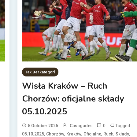
Tak Berkategori
Wisła Kraków – Ruch
Chorzów: oficjalne składy
05.10.2025
0
Tagged
5 October 2025
Casagades
,
,
,
,
,
,
05.10.2025
Chorzów
Kraków
Oficjalne
Ruch
Składy