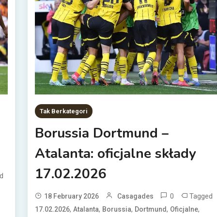
Tak Berkategori
Borussia Dortmund –
Atalanta: oficjalne składy
17.02.2026
d
0
Tagged
18 February 2026
Casagades
,
,
,
,
,
17.02.2026
Atalanta
Borussia
Dortmund
Oficjalne