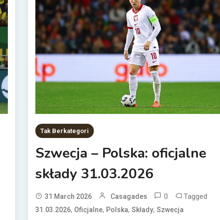
Tak Berkategori
Szwecja – Polska: oficjalne
składy 31.03.2026
0
Tagged
31 March 2026
Casagades
,
,
,
,
31.03.2026
Oficjalne
Polska
Składy
Szwecja