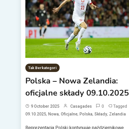
Tak Berkategori
Polska – Nowa Zelandia:
oficjalne składy 09.10.2025
0
Tagged
9 October 2025
Casagades
,
,
,
,
,
09.10.2025
Nowa
Oficjalne
Polska
Składy
Zelandia
Reprezentacja Polski kontynuuje październikowe