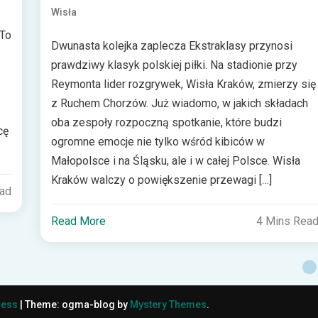
Wisła
 To
Dwunasta kolejka zaplecza Ekstraklasy przynosi
prawdziwy klasyk polskiej piłki. Na stadionie przy
Reymonta lider rozgrywek, Wisła Kraków, zmierzy się
z Ruchem Chorzów. Już wiadomo, w jakich składach
oba zespoły rozpoczną spotkanie, które budzi
cę
ogromne emocje nie tylko wśród kibiców w
Małopolsce i na Śląsku, ale i w całej Polsce. Wisła
Kraków walczy o powiększenie przewagi […]
ead
Read More
4 Mins Rea
ress
|
Theme: ogma-blog by
Mystery Themes
.