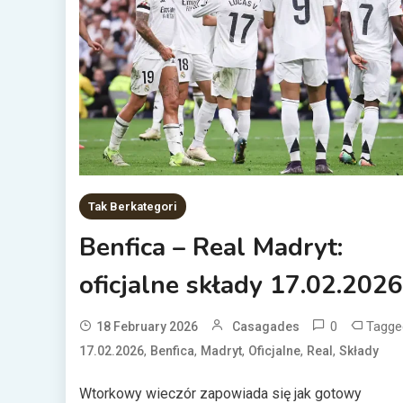
Tak Berkategori
Benfica – Real Madryt:
oficjalne składy 17.02.2026
0
Tagge
18 February 2026
Casagades
,
,
,
,
,
17.02.2026
Benfica
Madryt
Oficjalne
Real
Składy
Wtorkowy wieczór zapowiada się jak gotowy