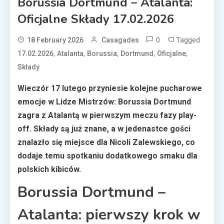
Borussia Dortmund – Atalanta:
Oficjalne Składy 17.02.2026
0
Tagged
18 February 2026
Casagades
,
,
,
,
,
17.02.2026
Atalanta
Borussia
Dortmund
Oficjalne
Składy
Wieczór 17 lutego przyniesie kolejne pucharowe
emocje w Lidze Mistrzów: Borussia Dortmund
zagra z Atalantą w pierwszym meczu fazy play-
off. Składy są już znane, a w jedenastce gości
znalazło się miejsce dla Nicoli Zalewskiego, co
dodaje temu spotkaniu dodatkowego smaku dla
polskich kibiców.
Borussia Dortmund –
Atalanta: pierwszy krok w