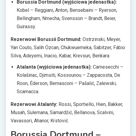
Borussia Dortmund (wyjściowa jedenastka):
Kobel – Reggiani, Anton, Bensebaini – Ryerson,
Bellingham, Nmecha, Svensson – Brandt, Beier,
Guirassy.
Rezerwowi Borussii Dortmund:
Ostrzinski, Meyer,
Yan Couto, Salih Özcan, Chukwuemeka, Sabitzer, Fábio
Silva, Adeyemi, Inacio, Kabar, Krevsun, Benkara.
Atalanta (wyjściowa jedenastka):
Carnesecchi –
Kolašinac, Djimsiti, Kossounou – Zappacosta, De
Roon, Éderson, Bernasconi – Pašalić, Zalewski,
Scamacca.
Rezerwowi Atalanty:
Rossi, Sportiello, Hien, Bakker,
Musah, Sulemana, Samardžić, Bellanova, Scalvini,
Vavassori, Ahanor, Krstović.
Borussia Dortmund –