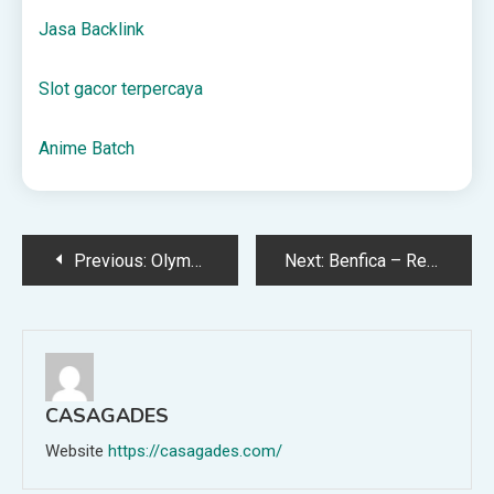
Jasa Backlink
Slot gacor terpercaya
Anime Batch
Post
Previous:
Olympiakos – Bayer Leverkusen. Przewidywane składy 18.02.26
Next:
Benfica – Real Madryt: oficjalne składy 17.02.2026
navigation
CASAGADES
Website
https://casagades.com/