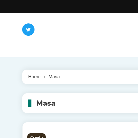
Skip
to
content
Home
Masa
Masa
Crypto