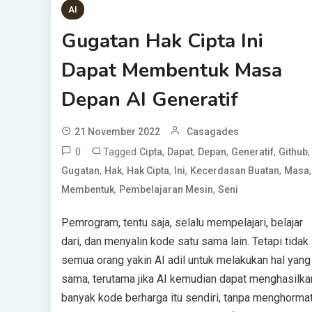
AI
Gugatan Hak Cipta Ini
Dapat Membentuk Masa
Depan AI Generatif
21 November 2022
Casagades
0
Tagged
,
,
,
,
,
Cipta
Dapat
Depan
Generatif
Github
,
,
,
,
,
,
Gugatan
Hak
Hak Cipta
Ini
Kecerdasan Buatan
Masa
,
,
Membentuk
Pembelajaran Mesin
Seni
Pemrogram, tentu saja, selalu mempelajari, belajar
dari, dan menyalin kode satu sama lain. Tetapi tidak
semua orang yakin AI adil untuk melakukan hal yang
sama, terutama jika AI kemudian dapat menghasilka
banyak kode berharga itu sendiri, tanpa menghormat