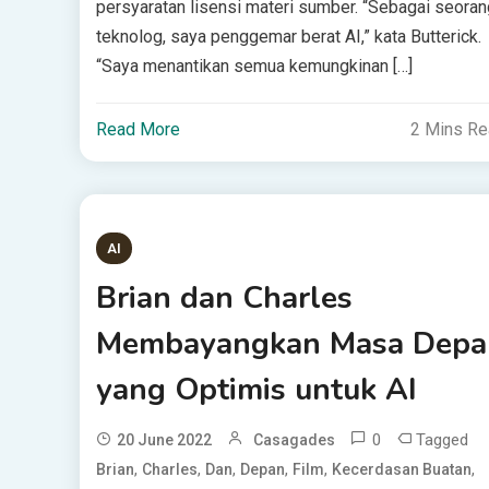
persyaratan lisensi materi sumber. “Sebagai seoran
teknolog, saya penggemar berat AI,” kata Butterick.
“Saya menantikan semua kemungkinan […]
Read More
2 Mins R
AI
Brian dan Charles
Membayangkan Masa Depa
yang Optimis untuk AI
0
Tagged
20 June 2022
Casagades
,
,
,
,
,
,
Brian
Charles
Dan
Depan
Film
Kecerdasan Buatan