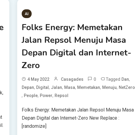
AI
e
Folks Energy: Memetakan
Jalan Repsol Menuju Masa
Depan Digital dan Internet-
Zero
0
Tagged
,
4 May 2022
Casagades
Dan
,
,
,
,
,
,
Depan
Digital
Jalan
Masa
Memetakan
Menuju
NetZer
k,
,
,
,
People
Power
Repsol
Folks Energy: Memetakan Jalan Repsol Menuju Masa
t
Depan Digital dan Internet-Zero New Replace :
l.
[randomize]