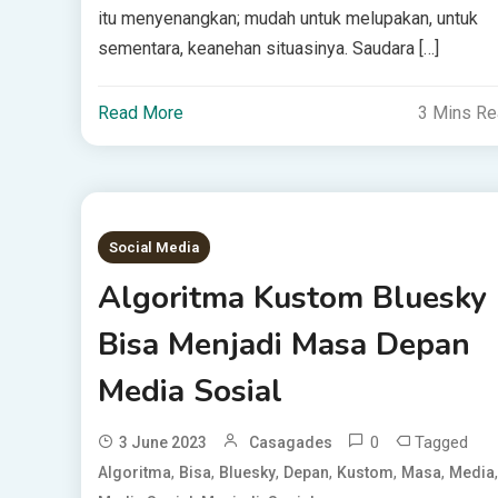
itu menyenangkan; mudah untuk melupakan, untuk
sementara, keanehan situasinya. Saudara […]
Read More
3 Mins R
Social Media
Algoritma Kustom Bluesky
Bisa Menjadi Masa Depan
Media Sosial
0
Tagged
3 June 2023
Casagades
,
,
,
,
,
,
,
Algoritma
Bisa
Bluesky
Depan
Kustom
Masa
Media