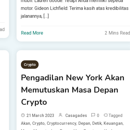
mobil. Lauren Goode: Tetapi Anda memiliki sepeda
motor. Gideon Lichfield: Terima kasih atas kredibilitas
jalanannya, […]
ead
Read More
2 Mins Rea
Crypto
Pengadilan New York Akan
Memutuskan Masa Depan
Crypto
0
Tagged
21 March 2023
Casagades
,
,
,
,
,
,
Akan
Crypto
Cryptocurrency
Depan
Detik
Keuangan