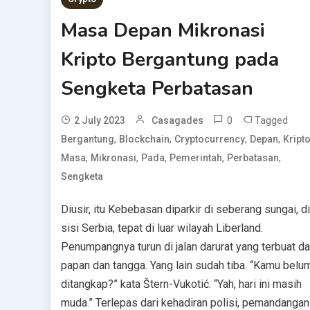
Masa Depan Mikronasi
Kripto Bergantung pada
Sengketa Perbatasan
0
Tagged
2 July 2023
Casagades
,
,
,
,
Bergantung
Blockchain
Cryptocurrency
Depan
Kript
,
,
,
,
,
Masa
Mikronasi
Pada
Pemerintah
Perbatasan
Sengketa
Diusir, itu Kebebasan diparkir di seberang sungai, di
sisi Serbia, tepat di luar wilayah Liberland.
Penumpangnya turun di jalan darurat yang terbuat da
papan dan tangga. Yang lain sudah tiba. “Kamu belu
ditangkap?” kata Štern-Vukotić. “Yah, hari ini masih
muda.” Terlepas dari kehadiran polisi, pemandangan