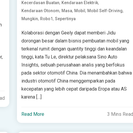
,
,
Kecerdasan Buatan
Kendaraan Elektrik
,
,
,
,
Kendaraan Otonom
Masa
Mobil
Mobil Self-Driving
,
,
Mungkin
Robo1
Sepertinya
h
Kolaborasi dengan Geely dapat memberi Jidu
dorongan besar dalam bisnis pembuatan mobil yang
terkenal rumit dengan quantity tinggi dan keandalan
r,
tinggi, kata Tu Le, direktur pelaksana Sino Auto
Insights, sebuah perusahaan analis yang berfokus
pada sektor otomotif China. Dia menambahkan bahwa
industri otomotif China menggemparkan pada
kecepatan yang lebih cepat daripada Eropa atau AS
karena […]
ead
Read More
3 Mins Rea