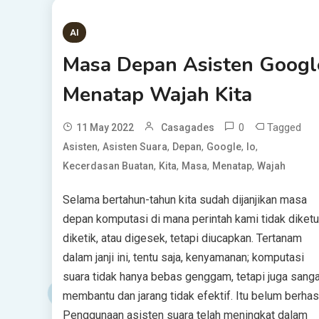
AI
Masa Depan Asisten Googl
Menatap Wajah Kita
0
Tagged
11 May 2022
Casagades
,
,
,
,
,
Asisten
Asisten Suara
Depan
Google
Io
,
,
,
,
Kecerdasan Buatan
Kita
Masa
Menatap
Wajah
Selama bertahun-tahun kita sudah dijanjikan masa
depan komputasi di mana perintah kami tidak diketu
diketik, atau digesek, tetapi diucapkan. Tertanam
dalam janji ini, tentu saja, kenyamanan; komputasi
suara tidak hanya bebas genggam, tetapi juga sanga
membantu dan jarang tidak efektif. Itu belum berhasi
Penggunaan asisten suara telah meningkat dalam