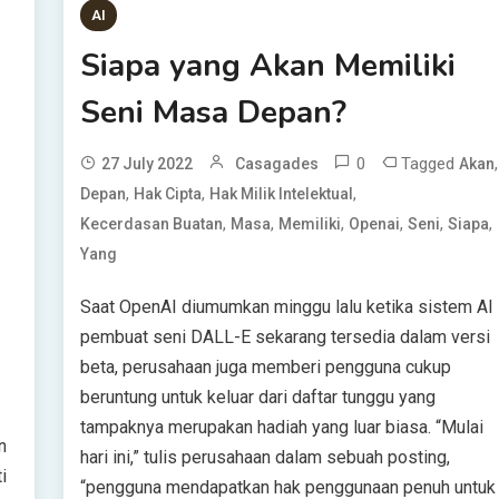
AI
Siapa yang Akan Memiliki
Seni Masa Depan?
0
Tagged
,
27 July 2022
Casagades
Akan
,
,
,
Depan
Hak Cipta
Hak Milik Intelektual
,
,
,
,
,
,
Kecerdasan Buatan
Masa
Memiliki
Openai
Seni
Siapa
Yang
Saat OpenAI diumumkan minggu lalu ketika sistem AI
pembuat seni DALL-E sekarang tersedia dalam versi
beta, perusahaan juga memberi pengguna cukup
beruntung untuk keluar dari daftar tunggu yang
tampaknya merupakan hadiah yang luar biasa. “Mulai
n
hari ini,” tulis perusahaan dalam sebuah posting,
i
“pengguna mendapatkan hak penggunaan penuh untuk