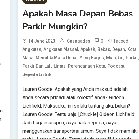
Apakah Masa Depan Bebas
Parkir Mungkin?
0
Tagged
14 June 2023
Casagades
,
,
,
,
,
,
Angkutan
Angkutan Massal
Apakah
Bebas
Depan
Kota
,
,
,
Masa
Memiliki Masa Depan Yang Bagus
Mungkin
Parkir
,
o
,
,
,
Parkir Dan Lalu Lintas
Perencanaan Kota
Podcast
Sepeda Listrik
Lauren Goode: Apakah yang Anda maksud adalah
Anda secara pribadi atau kolektif Anda? Gideon
Lichfield: Maksudku, ini selalu tentang aku, bukan?
ri
Lauren Goode: Tentu saja. [Chuckle] Gideon Lichfield:
m
Jadi bagaimanapun, saya naik sepeda, saya
menggunakan transportasi umum. Saya tidak memiliki