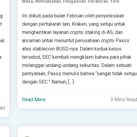
,
,
,
,
Masa
Memutuskan
Pengadilan
Peraturan
York
ng
Ini diikuti pada bulan Februari oleh penyelesaian
t
dengan pertukaran lain, Kraken, yang setuju untuk
menghentikan layanan crypto staking di AS, dan
al
ancaman untuk menuntut perusahaan crypto Paxos
atas stablecoin BUSD-nya. Dalam kedua kasus
a
tersebut, SEC kembali mengklaim bahwa para pihak
melanggar undang-undang sekuritas. Dalam sebuah
pernyataan, Paxos menulis bahwa “sangat tidak setuju
dengan SEC.” Namun, […]
Read More
3 Mins Rea
ead