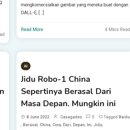
g
mengkomersialkan gambar yang mereka buat dengan
DALL-E, […]
Read More
4 Mins Rea
ead
AI
Jidu Robo-1 China
n
Sepertinya Berasal Dari
Masa Depan. Mungkin ini
0
Tagged
8 June 2022
Casagades
Baidu
,
,
,
,
,
,
,
,
Berasal
China
Cina
Dari
Depan
Ini
Jidu