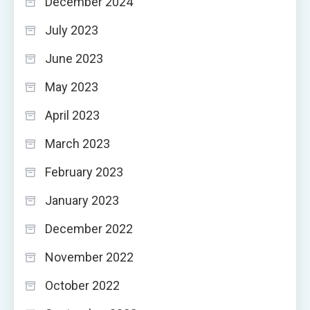
December 2024
July 2023
June 2023
May 2023
April 2023
March 2023
February 2023
January 2023
December 2022
November 2022
October 2022