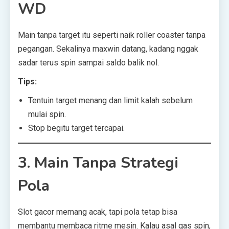
WD
Main tanpa target itu seperti naik roller coaster tanpa
pegangan. Sekalinya maxwin datang, kadang nggak
sadar terus spin sampai saldo balik nol.
Tips:
Tentuin target menang dan limit kalah sebelum
mulai spin.
Stop begitu target tercapai.
3. Main Tanpa Strategi
Pola
Slot gacor memang acak, tapi pola tetap bisa
membantu membaca ritme mesin. Kalau asal gas spin,