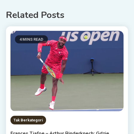
Related Posts
4 MINS READ
Tak Berkategori
Frances Tiafoe – Arthur Rinderknech: Gdzie