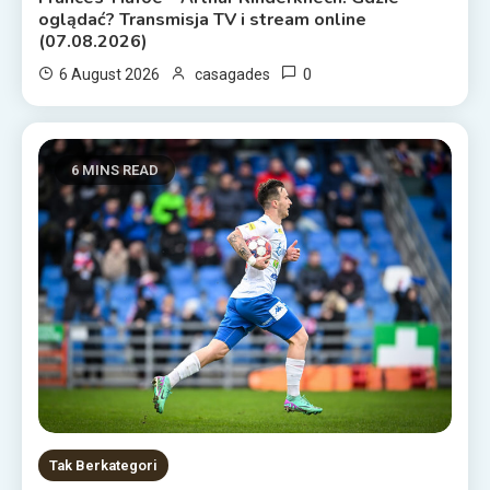
oglądać? Transmisja TV i stream online
(07.08.2026)
0
6 August 2026
casagades
6 MINS READ
Tak Berkategori