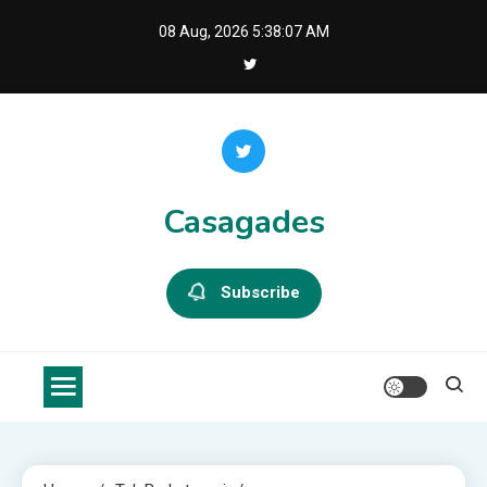
Skip
08 Aug, 2026
5:38:08 AM
to
content
Casagades
Subscribe