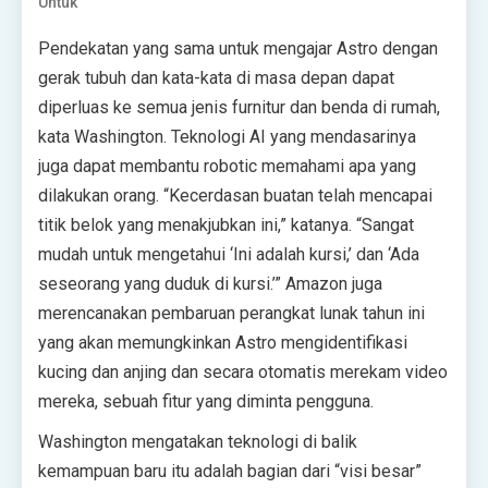
Untuk
Pendekatan yang sama untuk mengajar Astro dengan
gerak tubuh dan kata-kata di masa depan dapat
diperluas ke semua jenis furnitur dan benda di rumah,
kata Washington. Teknologi AI yang mendasarinya
juga dapat membantu robotic memahami apa yang
dilakukan orang. “Kecerdasan buatan telah mencapai
titik belok yang menakjubkan ini,” katanya. “Sangat
mudah untuk mengetahui ‘Ini adalah kursi,’ dan ‘Ada
seseorang yang duduk di kursi.’” Amazon juga
merencanakan pembaruan perangkat lunak tahun ini
yang akan memungkinkan Astro mengidentifikasi
kucing dan anjing dan secara otomatis merekam video
mereka, sebuah fitur yang diminta pengguna.
Washington mengatakan teknologi di balik
kemampuan baru itu adalah bagian dari “visi besar”