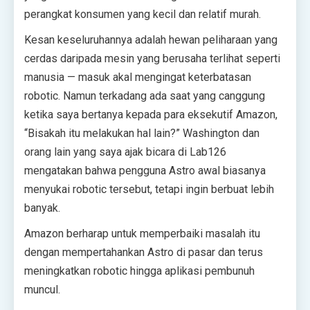
perangkat konsumen yang kecil dan relatif murah.
Kesan keseluruhannya adalah hewan peliharaan yang
cerdas daripada mesin yang berusaha terlihat seperti
manusia — masuk akal mengingat keterbatasan
robotic. Namun terkadang ada saat yang canggung
ketika saya bertanya kepada para eksekutif Amazon,
“Bisakah itu melakukan hal lain?” Washington dan
orang lain yang saya ajak bicara di Lab126
mengatakan bahwa pengguna Astro awal biasanya
menyukai robotic tersebut, tetapi ingin berbuat lebih
banyak.
Amazon berharap untuk memperbaiki masalah itu
dengan mempertahankan Astro di pasar dan terus
meningkatkan robotic hingga aplikasi pembunuh
muncul.