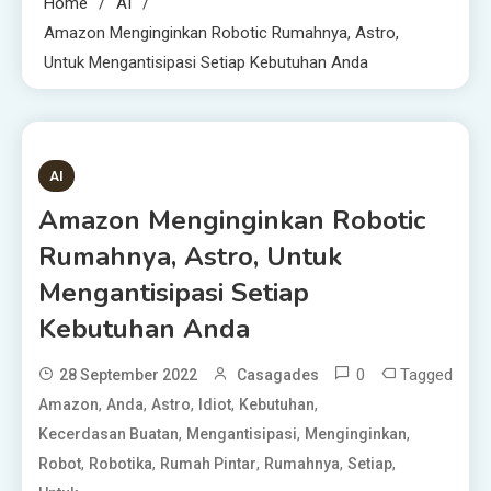
Home
AI
Amazon Menginginkan Robotic Rumahnya, Astro,
Untuk Mengantisipasi Setiap Kebutuhan Anda
3 MINS READ
AI
Amazon Menginginkan Robotic
Rumahnya, Astro, Untuk
Mengantisipasi Setiap
Kebutuhan Anda
0
Tagged
28 September 2022
Casagades
,
,
,
,
,
Amazon
Anda
Astro
Idiot
Kebutuhan
,
,
,
Kecerdasan Buatan
Mengantisipasi
Menginginkan
,
,
,
,
,
Robot
Robotika
Rumah Pintar
Rumahnya
Setiap