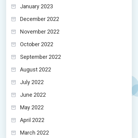
January 2023
December 2022
November 2022
October 2022
September 2022
August 2022
July 2022
June 2022
May 2022
April 2022
March 2022