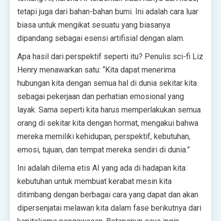
tetapi juga dari bahan-bahan bumi. Ini adalah cara luar
biasa untuk mengikat sesuatu yang biasanya
dipandang sebagai esensi artifisial dengan alam.
Apa hasil dari perspektif seperti itu? Penulis sci-fi Liz
Henry menawarkan satu: “Kita dapat menerima
hubungan kita dengan semua hal di dunia sekitar kita
sebagai pekerjaan dan perhatian emosional yang
layak. Sama seperti kita harus memperlakukan semua
orang di sekitar kita dengan hormat, mengakui bahwa
mereka memiliki kehidupan, perspektif, kebutuhan,
emosi, tujuan, dan tempat mereka sendiri di dunia.”
Ini adalah dilema etis AI yang ada di hadapan kita:
kebutuhan untuk membuat kerabat mesin kita
ditimbang dengan berbagai cara yang dapat dan akan
dipersenjatai melawan kita dalam fase berikutnya dari