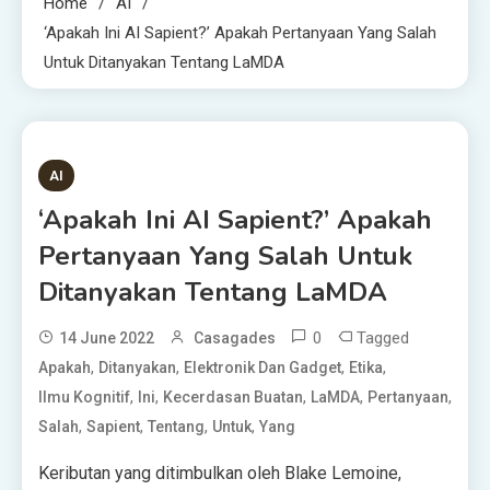
Home
AI
‘Apakah Ini AI Sapient?’ Apakah Pertanyaan Yang Salah
Untuk Ditanyakan Tentang LaMDA
6 MINS READ
AI
‘Apakah Ini AI Sapient?’ Apakah
Pertanyaan Yang Salah Untuk
Ditanyakan Tentang LaMDA
0
Tagged
14 June 2022
Casagades
,
,
,
,
Apakah
Ditanyakan
Elektronik Dan Gadget
Etika
,
,
,
,
,
Ilmu Kognitif
Ini
Kecerdasan Buatan
LaMDA
Pertanyaan
,
,
,
,
Salah
Sapient
Tentang
Untuk
Yang
Keributan yang ditimbulkan
oleh Blake Lemoine,