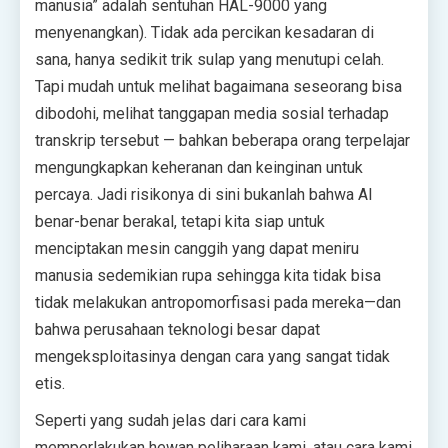
manusia” adalah sentuhan HAL-9000 yang
menyenangkan). Tidak ada percikan kesadaran di
sana, hanya sedikit trik sulap yang menutupi celah.
Tapi mudah untuk melihat bagaimana seseorang bisa
dibodohi, melihat tanggapan media sosial terhadap
transkrip tersebut — bahkan beberapa orang terpelajar
mengungkapkan keheranan dan keinginan untuk
percaya. Jadi risikonya di sini bukanlah bahwa AI
benar-benar berakal, tetapi kita siap untuk
menciptakan mesin canggih yang dapat meniru
manusia sedemikian rupa sehingga kita tidak bisa
tidak melakukan antropomorfisasi pada mereka—dan
bahwa perusahaan teknologi besar dapat
mengeksploitasinya dengan cara yang sangat tidak
etis.
Seperti yang sudah jelas dari cara kami
memperlakukan hewan peliharaan kami, atau cara kami