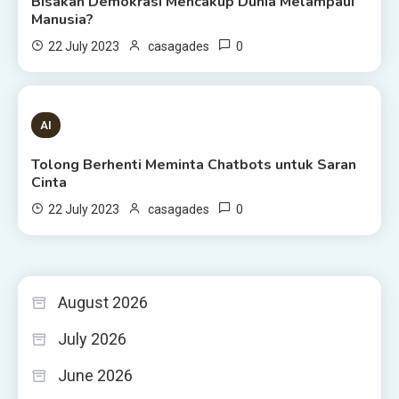
Bisakah Demokrasi Mencakup Dunia Melampaui
Manusia?
0
22 July 2023
casagades
3 MINS READ
AI
Tolong Berhenti Meminta Chatbots untuk Saran
Cinta
0
22 July 2023
casagades
August 2026
July 2026
June 2026