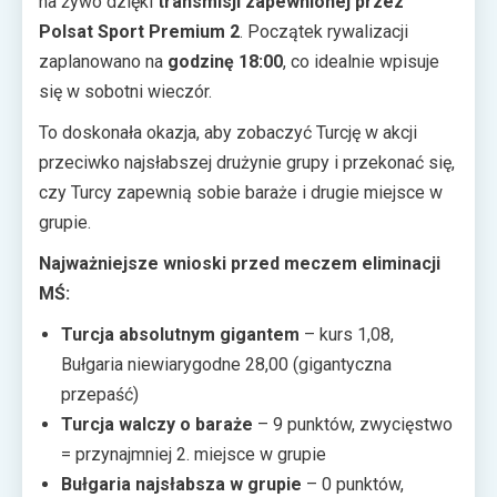
na żywo dzięki
transmisji zapewnionej przez
Polsat Sport Premium 2
. Początek rywalizacji
zaplanowano na
godzinę 18:00
, co idealnie wpisuje
się w sobotni wieczór.
To doskonała okazja, aby zobaczyć Turcję w akcji
przeciwko najsłabszej drużynie grupy i przekonać się,
czy Turcy zapewnią sobie baraże i drugie miejsce w
grupie.
Najważniejsze wnioski przed meczem eliminacji
MŚ:
Turcja absolutnym gigantem
– kurs 1,08,
Bułgaria niewiarygodne 28,00 (gigantyczna
przepaść)
Turcja walczy o baraże
– 9 punktów, zwycięstwo
= przynajmniej 2. miejsce w grupie
Bułgaria najsłabsza w grupie
– 0 punktów,