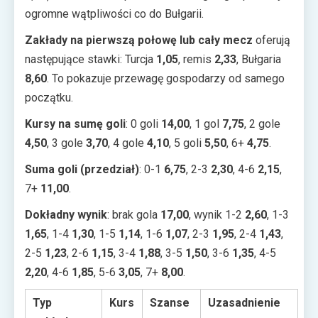
ogromne wątpliwości co do Bułgarii.
Zakłady na pierwszą połowę lub cały mecz
oferują
następujące stawki: Turcja
1,05
, remis
2,33
, Bułgaria
8,60
. To pokazuje przewagę gospodarzy od samego
początku.
Kursy na sumę goli
: 0 goli
14,00
, 1 gol
7,75
, 2 gole
4,50
, 3 gole
3,70
, 4 gole
4,10
, 5 goli
5,50
, 6+
4,75
.
Suma goli (przedział)
: 0-1
6,75
, 2-3
2,30
, 4-6
2,15
,
7+
11,00
.
Dokładny wynik
: brak gola
17,00
, wynik 1-2
2,60
, 1-3
1,65
, 1-4
1,30
, 1-5
1,14
, 1-6
1,07
, 2-3
1,95
, 2-4
1,43
,
2-5
1,23
, 2-6
1,15
, 3-4
1,88
, 3-5
1,50
, 3-6
1,35
, 4-5
2,20
, 4-6
1,85
, 5-6
3,05
, 7+
8,00
.
Typ
Kurs
Szanse
Uzasadnienie