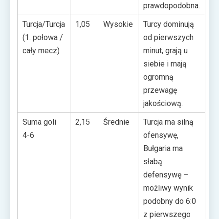
prawdopodobna.
Turcja/Turcja
1,05
Wysokie
Turcy dominują
(1. połowa /
od pierwszych
cały mecz)
minut, grają u
siebie i mają
ogromną
przewagę
jakościową.
Suma goli
2,15
Średnie
Turcja ma silną
4-6
ofensywę,
Bułgaria ma
słabą
defensywę –
możliwy wynik
podobny do 6:0
z pierwszego