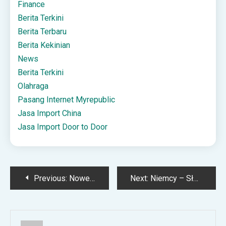
Finance
Berita Terkini
Berita Terbaru
Berita Kekinian
News
Berita Terkini
Olahraga
Pasang Internet Myrepublic
Jasa Import China
Jasa Import Door to Door
Post
Previous:
Nowe informacje na temat kontuzji zawodnika Korony Kielce!
Next:
Niemcy – Słowacja: Gdzie oglądać? O której godzinie? 17.11.2025
navigation