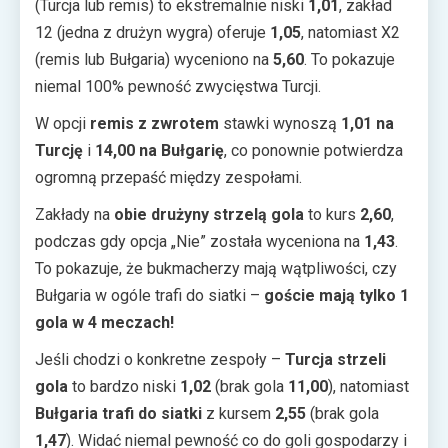
(Turcja lub remis) to ekstremalnie niski
1,01
, zakład
12 (jedna z drużyn wygra) oferuje
1,05
, natomiast X2
(remis lub Bułgaria) wyceniono na
5,60
. To pokazuje
niemal 100% pewność zwycięstwa Turcji.
W opcji
remis z zwrotem
stawki wynoszą
1,01 na
Turcję
i
14,00 na Bułgarię
, co ponownie potwierdza
ogromną przepaść między zespołami.
Zakłady na
obie drużyny strzelą gola
to kurs
2,60
,
podczas gdy opcja „Nie” została wyceniona na
1,43
.
To pokazuje, że bukmacherzy mają wątpliwości, czy
Bułgaria w ogóle trafi do siatki –
goście mają tylko 1
gola w 4 meczach!
Jeśli chodzi o konkretne zespoły –
Turcja strzeli
gola
to bardzo niski
1,02
(brak gola
11,00
), natomiast
Bułgaria trafi do siatki
z kursem
2,55
(brak gola
1,47
). Widać niemal pewność co do goli gospodarzy i