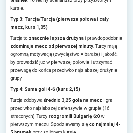
bramek
. To realny scenariusz przy przyzwoitym
kursie.
Typ 3: Turcja/Turcja (pierwsza połowa i cały
mecz, kurs 1,05)
Turcja to
znacznie lepsza drużyna
i prawdopodobnie
zdominuje mecz od pierwszej minuty
. Turcy mają
ogromną motywację (zwycięstwo = baraże) i jakość,
by prowadzić już w pierwszej połowie i utrzymać
przewagę do końca przeciwko najsłabszej drużynie
grupy.
Typ 4: Suma goli 4-6 (kurs 2,15)
Turcja zdobywa
średnio 3,25 gola na mecz
i gra
przeciwko najsłabszej defensywie w grupie (16
straconych). Turcy
rozgromili Bułgarię 6:0
w
pierwszym meczu. Spodziewamy się
co najmniej 4-
5 bramek
przy solidnym kursie.