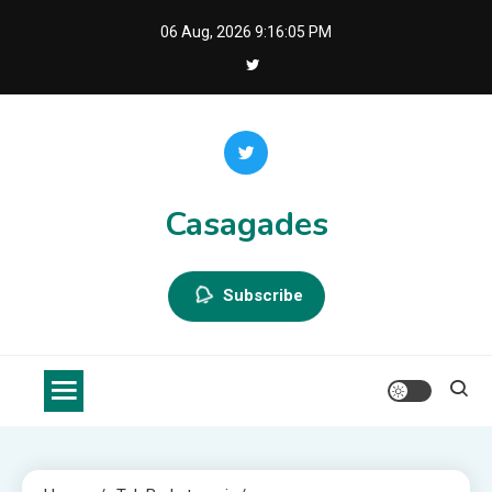
Skip
06 Aug, 2026
9:16:06 PM
to
content
Casagades
Subscribe