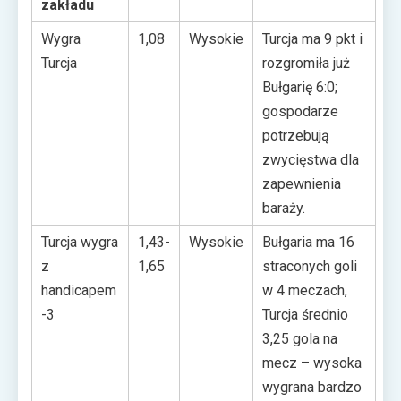
zakładu
Wygra
1,08
Wysokie
Turcja ma 9 pkt i
Turcja
rozgromiła już
Bułgarię 6:0;
gospodarze
potrzebują
zwycięstwa dla
zapewnienia
baraży.
Turcja wygra
1,43-
Wysokie
Bułgaria ma 16
z
1,65
straconych goli
handicapem
w 4 meczach,
-3
Turcja średnio
3,25 gola na
mecz – wysoka
wygrana bardzo