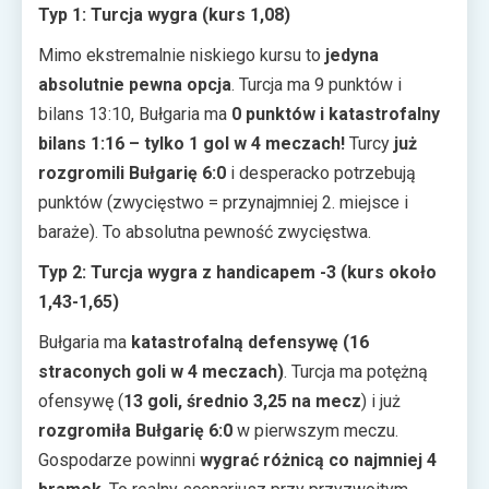
Typ 1: Turcja wygra (kurs 1,08)
Mimo ekstremalnie niskiego kursu to
jedyna
absolutnie pewna opcja
. Turcja ma 9 punktów i
bilans 13:10, Bułgaria ma
0 punktów i katastrofalny
bilans 1:16 – tylko 1 gol w 4 meczach!
Turcy
już
rozgromili Bułgarię 6:0
i desperacko potrzebują
punktów (zwycięstwo = przynajmniej 2. miejsce i
baraże). To absolutna pewność zwycięstwa.
Typ 2: Turcja wygra z handicapem -3 (kurs około
1,43-1,65)
Bułgaria ma
katastrofalną defensywę (16
straconych goli w 4 meczach)
. Turcja ma potężną
ofensywę (
13 goli, średnio 3,25 na mecz
) i już
rozgromiła Bułgarię 6:0
w pierwszym meczu.
Gospodarze powinni
wygrać różnicą co najmniej 4