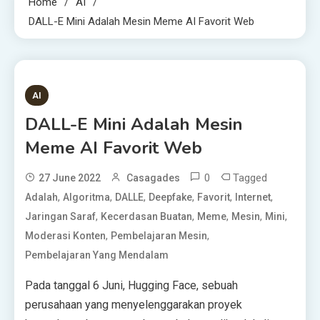
Home
AI
DALL-E Mini Adalah Mesin Meme AI Favorit Web
3 MINS READ
AI
DALL-E Mini Adalah Mesin
Meme AI Favorit Web
0
Tagged
27 June 2022
Casagades
,
,
,
,
,
,
Adalah
Algoritma
DALLE
Deepfake
Favorit
Internet
,
,
,
,
,
Jaringan Saraf
Kecerdasan Buatan
Meme
Mesin
Mini
,
,
Moderasi Konten
Pembelajaran Mesin
Pembelajaran Yang Mendalam
Pada tanggal 6 Juni,
Hugging Face, sebuah
perusahaan yang menyelenggarakan proyek