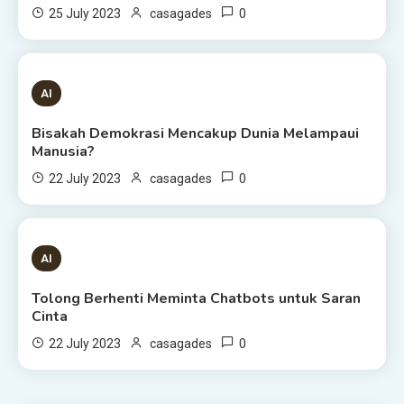
0
25 July 2023
casagades
1 MIN READ
AI
Bisakah Demokrasi Mencakup Dunia Melampaui
Manusia?
0
22 July 2023
casagades
3 MINS READ
AI
Tolong Berhenti Meminta Chatbots untuk Saran
Cinta
0
22 July 2023
casagades