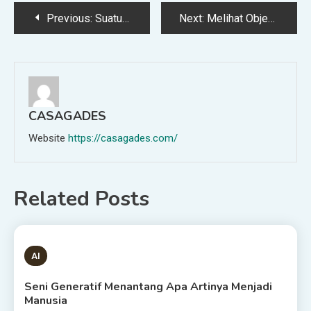
Post
Previous:
Suatu Hari, AI Akan Tampak Seperti Manusia Seperti Siapapun. Lalu bagaimana?
Next:
Melihat Objek Dari Luar Angkasa Itu Mudah. Tantangan Ini Lebih Sulit
navigation
CASAGADES
Website
https://casagades.com/
Related Posts
1 MIN READ
AI
Seni Generatif Menantang Apa Artinya Menjadi
Manusia