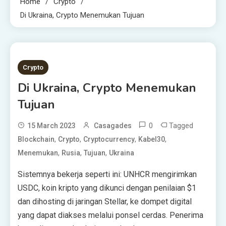
Home
Crypto
Di Ukraina, Crypto Menemukan Tujuan
3 MINS READ
Crypto
Di Ukraina, Crypto Menemukan
Tujuan
0
Tagged
15 March 2023
Casagades
,
,
,
,
Blockchain
Crypto
Cryptocurrency
Kabel30
,
,
,
Menemukan
Rusia
Tujuan
Ukraina
Sistemnya bekerja seperti ini: UNHCR mengirimkan
USDC, koin kripto yang dikunci dengan penilaian $1
dan dihosting di jaringan Stellar, ke dompet digital
yang dapat diakses melalui ponsel cerdas. Penerima