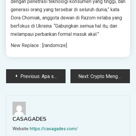
dengan penetrasi teknologi konsumen yang tinggi, dan
generasi orang yang tersebar di seluruh dunia,” kata
Dora Chomiak, anggota dewan di Razom nirlaba yang
berfokus di Ukraina. “Gabungkan semua hal itu, dan
melampaui perbankan formal masuk akal.”
New Replace : [randomize]
Post
Previous:
Apa sebenarnya yang dimaksud dengan menjadi lebih sehat?
Next:
Crypto Menghadapi Krisis Perbankan. Bagi Beberapa Orang, Ini adalah Konspirasi
navigation
CASAGADES
Website
https://casagades.com/