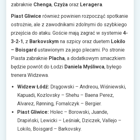
zabraknie
Chenga
,
Czyża
oraz
Leragera
.
Piast Gliwice
również powinien rozpocząć spotkanie
ostrożnie, ale z zawodnikami zdolnymi do szybkiego
przejścia do ataku. Goście mają zagrać w systemie
4-
3-2-1
, z
Barkovskym
na szpicy oraz duetem
Lokilo
– Boisgard
ustawionym za jego plecami. Po stronie
Piasta zabraknie
Placha
, a dodatkowym smaczkiem
będzie powrót do Łodzi
Daniela Myśliwca
, byłego
trenera Widzewa.
Widzew Łódź:
Drągowski – Andreou, Wiśniewski,
Kapuadi, Kozlovsky – Shehu – Baena Perez,
Alvarez, Rønning, Fornalczyk – Bergier.
Piast Gliwice:
Holec – Borowski, Juande,
Drapiński, Lewicki – Leśniak, Dziczek, Vallejo –
Lokilo, Boisgard – Barkovsky.