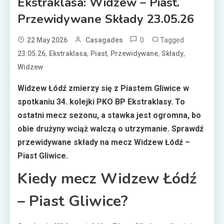
Ekstraklasa: Widzew – Piast.
Przewidywane Składy 23.05.26
0
Tagged
22 May 2026
Casagades
,
,
,
,
,
23.05.26
Ekstraklasa
Piast
Przewidywane
Składy
Widzew
Widzew Łódź zmierzy się z Piastem Gliwice w
spotkaniu 34. kolejki PKO BP Ekstraklasy. To
ostatni mecz sezonu, a stawka jest ogromna, bo
obie drużyny wciąż walczą o utrzymanie. Sprawdź
przewidywane składy na mecz Widzew Łódź –
Piast Gliwice.
Kiedy mecz Widzew Łódź
– Piast Gliwice?