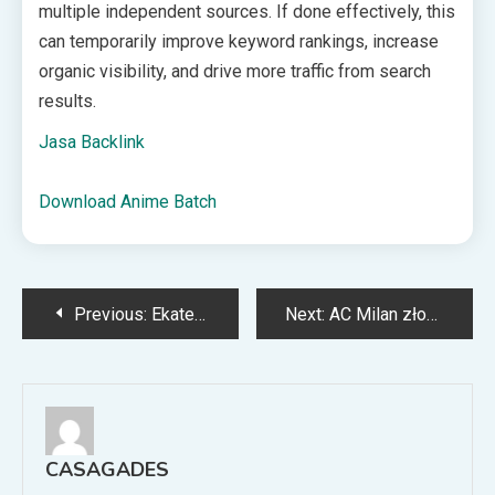
multiple independent sources. If done effectively, this
can temporarily improve keyword rankings, increase
organic visibility, and drive more traffic from search
results.
Jasa Backlink
Download Anime Batch
Post
Previous:
Ekaterina Alexandrova – Lanlana Tararudee: na żywo 01.07.26
Next:
AC Milan złożył ofertę za napastnika PSG!
navigation
CASAGADES