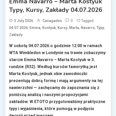
Emma Navarro – Marta Kostyuk
Typy, Kursy, Zakłady 04.07.2026
0
Tagged
3 July 2026
Casagades
,
,
,
,
,
,
,
04.07.2026
Emma
Kostyuk
Kursy
Marta
Navarro
Typy
Zakłady
W sobotę 04.07.2026 o godzinie 12:00 w ramach
WTA Wimbledon w Londynie na trawie zobaczymy
starcie Emma Navarro – Marta Kostyuk w 3.
rundzie (R32). Według kursów faworytką jest
Marta Kostyuk, jednak obie zawodniczki
prezentują dobrą formę i mają argumenty na tej
nawierzchni — zachęcamy do zapoznania się z
poniższą analizą i naszymi propozycjami
zakładów. W ETOTO przygotowaliśmy praktyczne
typy i wyjaśnienia, które pomogą w podjęciu
decyzji przed meczem.