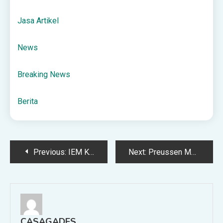
Jasa Artikel
News
Breaking News
Berita
Post
Previous:
IEM Kraków: BC.Game eSports – Faze Clan Typy, Kursy 02.02.26
Next:
Preussen Munster – Bochum Typy, Kursy, Zakłady 06.02.2026
navigation
CASAGADES