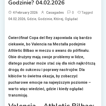
Godzinie? 04.02.2026
0
Tagged
4 February 2026
Casagades
,
,
,
,
04.02.2026
Gdzie
Godzinie
Której
Oglądać
Ćwierćfinał Copa del Rey zapowiada się bardzo
ciekawie, bo Valencia na Mestalla podejmie
Athletic Bilbao w meczu o awans do półfinału.
Obie drużyny mają swoje problemy w lidze,
dlatego puchar może stać się dla nich najkrótszą
drogą do sukcesu i poprawy nastrojów. Dla
kibiców to świetna okazja, by zobaczyć
pucharowe emocje na najwyższym poziomie –
warto więc wiedzieć, gdzie i kiedy oglądać
transmisję.