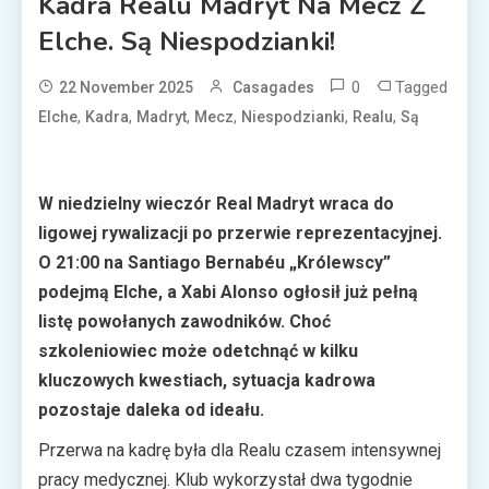
Kadra Realu Madryt Na Mecz Z
Elche. Są Niespodzianki!
0
Tagged
22 November 2025
Casagades
,
,
,
,
,
,
Elche
Kadra
Madryt
Mecz
Niespodzianki
Realu
Są
W niedzielny wieczór Real Madryt wraca do
ligowej rywalizacji po przerwie reprezentacyjnej.
O 21:00 na Santiago Bernabéu „Królewscy”
podejmą Elche, a Xabi Alonso ogłosił już pełną
listę powołanych zawodników. Choć
szkoleniowiec może odetchnąć w kilku
kluczowych kwestiach, sytuacja kadrowa
pozostaje daleka od ideału.
Przerwa na kadrę była dla Realu czasem intensywnej
pracy medycznej. Klub wykorzystał dwa tygodnie