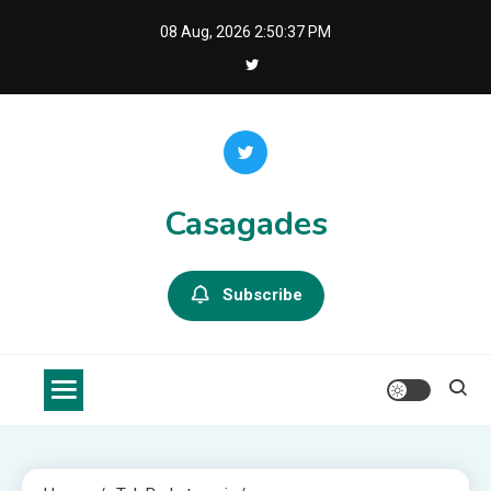
Skip
08 Aug, 2026
2:50:38 PM
to
content
Casagades
Subscribe