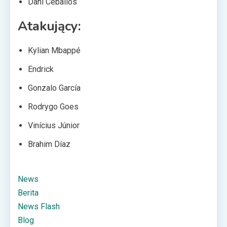
Dani Ceballos
Atakujący:
Kylian Mbappé
Endrick
Gonzalo García
Rodrygo Goes
Vinícius Júnior
Brahim Díaz
News
Berita
News Flash
Blog