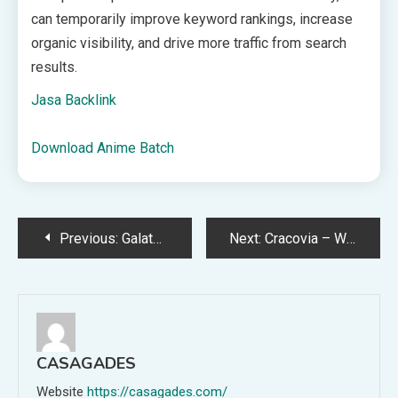
can temporarily improve keyword rankings, increase
organic visibility, and drive more traffic from search
results.
Jasa Backlink
Download Anime Batch
Post
Previous:
Galatasaray – Liverpool: Przewidywane składy (10.03.2026)
Next:
Cracovia – Wisła Płock: Gdzie oglądać, transmisja 14.03.26
navigation
CASAGADES
Website
https://casagades.com/