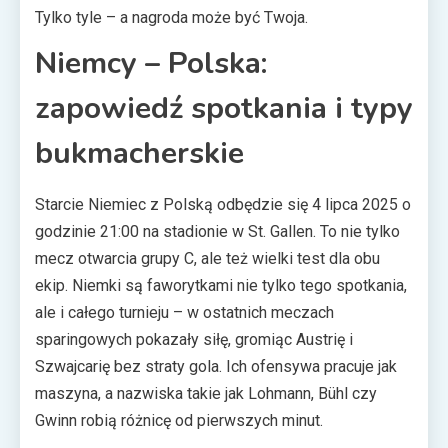
Tylko tyle – a nagroda może być Twoja.
Niemcy – Polska:
zapowiedź spotkania i typy
bukmacherskie
Starcie Niemiec z Polską odbędzie się 4 lipca 2025 o
godzinie 21:00 na stadionie w St. Gallen. To nie tylko
mecz otwarcia grupy C, ale też wielki test dla obu
ekip. Niemki są faworytkami nie tylko tego spotkania,
ale i całego turnieju – w ostatnich meczach
sparingowych pokazały siłę, gromiąc Austrię i
Szwajcarię bez straty gola. Ich ofensywa pracuje jak
maszyna, a nazwiska takie jak Lohmann, Bühl czy
Gwinn robią różnicę od pierwszych minut.