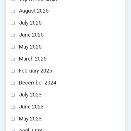
August 2025
July 2025
June 2025
May 2025
March 2025
February 2025
December 2024
July 2023
June 2023
May 2023
April 2023