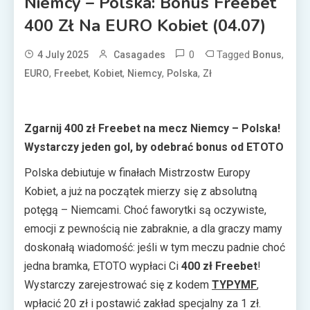
Niemcy – Polska: Bonus Freebet
400 Zł Na EURO Kobiet (04.07)
0
Tagged
,
4 July 2025
Casagades
Bonus
,
,
,
,
,
EURO
Freebet
Kobiet
Niemcy
Polska
Zł
Zgarnij 400 zł Freebet na mecz Niemcy – Polska!
Wystarczy jeden gol, by odebrać bonus od ETOTO
Polska debiutuje w finałach Mistrzostw Europy
Kobiet, a już na początek mierzy się z absolutną
potęgą – Niemcami. Choć faworytki są oczywiste,
emocji z pewnością nie zabraknie, a dla graczy mamy
doskonałą wiadomość: jeśli w tym meczu padnie choć
jedna bramka, ETOTO wypłaci Ci
400 zł Freebet
!
Wystarczy zarejestrować się z kodem
TYPYMF
,
wpłacić 20 zł i postawić zakład specjalny za 1 zł.