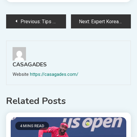
Post
Previous:
Tips sukses berjualan pulsa Telkomsel secara online
Next:
Expert Korean Baseball Picks, July 5
navigation
CASAGADES
Website
https://casagades.com/
Related Posts
4 MINS READ