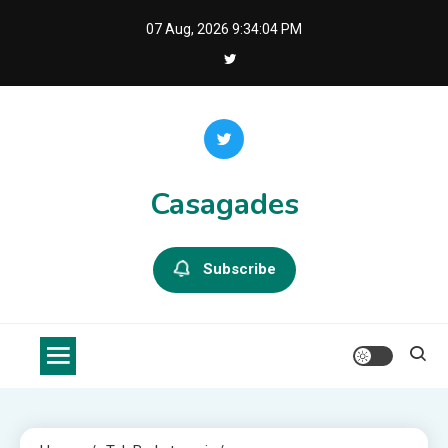
Skip
07 Aug, 2026
9:34:05 PM
to
content
Casagades
Subscribe