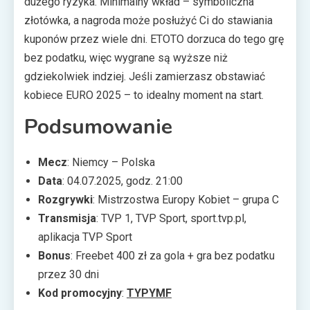
dużego ryzyka. Minimalny wkład – symboliczna
złotówka, a nagroda może posłużyć Ci do stawiania
kuponów przez wiele dni. ETOTO dorzuca do tego grę
bez podatku, więc wygrane są wyższe niż
gdziekolwiek indziej. Jeśli zamierzasz obstawiać
kobiece EURO 2025 – to idealny moment na start.
Podsumowanie
Mecz
: Niemcy – Polska
Data
: 04.07.2025, godz. 21:00
Rozgrywki
: Mistrzostwa Europy Kobiet – grupa C
Transmisja
: TVP 1, TVP Sport, sport.tvp.pl,
aplikacja TVP Sport
Bonus
: Freebet 400 zł za gola + gra bez podatku
przez 30 dni
Kod promocyjny
:
TYPYMF