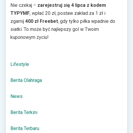
Nie czekaj –
zarejestruj się 4 lipca z kodem
TYPYMF
, wpłać 20 zł, postaw zakład za 1 zł i
zgarnij
400 zł Freebet
, gdy tylko piłka wpadnie do
siatki. To może być najlepszy gol w Twoim
kuponowym życiu!
Lifestyle
Berita Olahraga
News
Berita Terkini
Berita Terbaru