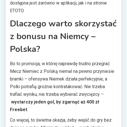
dostępna jest zarówno w aplikacji, jak i na stronie
ETOTO.
Dlaczego warto skorzystać
z bonusu na Niemcy –
Polska?
Bo to promocja, w której naprawdę trudno przegrać.
Mecz Niemiec z Polską niemal na pewno przyniesie
bramki – ofensywa Niemek działa perfekcyjnie, a
Polki potrafią groźnie kontratakować. Nie trzeba
trafiać wyniku, nie trzeba wybierać zwycięzcy –
wystarczy jeden gol, by zgarnąć aż 400 zł
Freebet
.
Co więcej, to świetna okazja, żeby wejść do gry bez