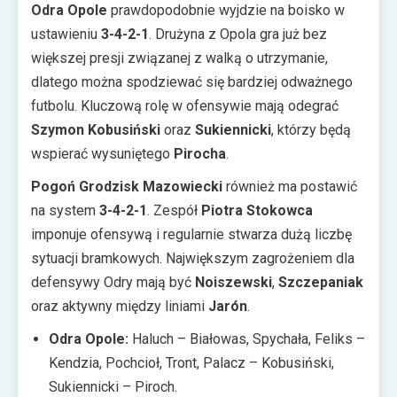
Odra Opole
prawdopodobnie wyjdzie na boisko w
ustawieniu
3-4-2-1
. Drużyna z Opola gra już bez
większej presji związanej z walką o utrzymanie,
dlatego można spodziewać się bardziej odważnego
futbolu. Kluczową rolę w ofensywie mają odegrać
Szymon Kobusiński
oraz
Sukiennicki
, którzy będą
wspierać wysuniętego
Pirocha
.
Pogoń Grodzisk Mazowiecki
również ma postawić
na system
3-4-2-1
. Zespół
Piotra Stokowca
imponuje ofensywą i regularnie stwarza dużą liczbę
sytuacji bramkowych. Największym zagrożeniem dla
defensywy Odry mają być
Noiszewski
,
Szczepaniak
oraz aktywny między liniami
Jarón
.
Odra Opole:
Haluch – Białowas, Spychała, Feliks –
Kendzia, Pochcioł, Tront, Palacz – Kobusiński,
Sukiennicki – Piroch.