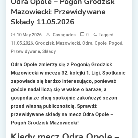
Odra Opole – Pogoń Grodzisk
Mazowiecki: Przewidywane
Składy 11.05.2026
0
Tagged
10 May 2026
Casagades
,
,
,
,
,
,
11.05.2026
Grodzisk
Mazowiecki
Odra
Opole
Pogoń
,
Przewidywane
Składy
Odra Opole zmierzy się z Pogonią Grodzisk
Mazowiecki w meczu 32. kolejki 1. Ligi. Spotkanie
zapowiada się bardzo interesująco, ponieważ
goście nadal liczą się w walce o baraże, a
gospodarze chcą spokojnie zakończyć sezon
przed własną publicznością. Sprawdź
przewidywane składy na mecz Odra Opole –
Pogoń Grodzisk Mazowiecki!
Kiedy mecz Odra Opole –