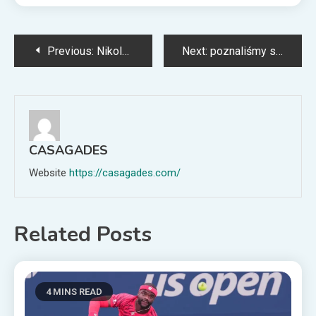
Post
Previous:
Nikoloz Basilaszwili – Ben Shelton Typy, Kursy (09.05.2026)
Next:
poznaliśmy sędziów głównych na MŚ 2026. Jest Polak!
navigation
CASAGADES
Website
https://casagades.com/
Related Posts
4 MINS READ