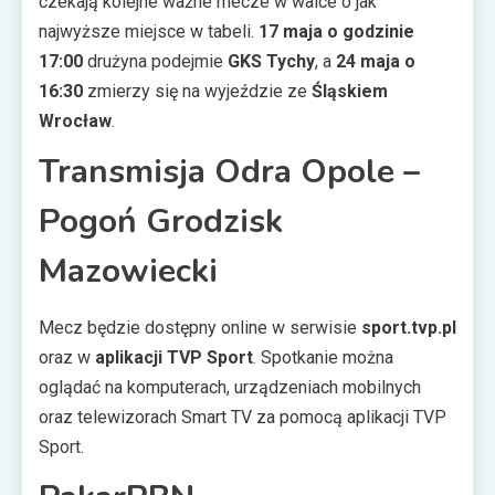
czekają kolejne ważne mecze w walce o jak
najwyższe miejsce w tabeli.
17 maja o godzinie
17:00
drużyna podejmie
GKS Tychy
, a
24 maja o
16:30
zmierzy się na wyjeździe ze
Śląskiem
Wrocław
.
Transmisja Odra Opole –
Pogoń Grodzisk
Mazowiecki
Mecz będzie dostępny online w serwisie
sport.tvp.pl
oraz w
aplikacji TVP Sport
. Spotkanie można
oglądać na komputerach, urządzeniach mobilnych
oraz telewizorach Smart TV za pomocą aplikacji TVP
Sport.