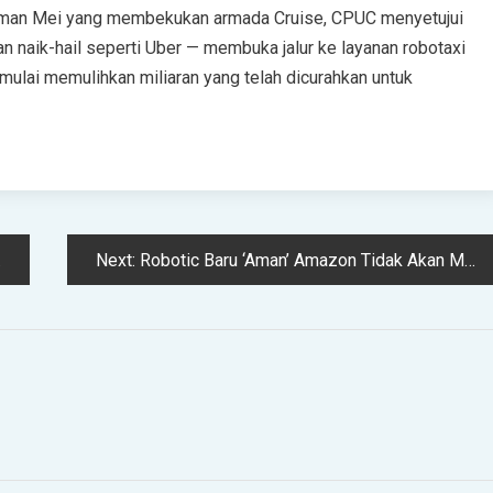
daman Mei yang membekukan armada Cruise, CPUC menyetujui
n naik-hail seperti Uber — membuka jalur ke layanan robotaxi
lai memulihkan miliaran yang telah dicurahkan untuk
Next:
Robotic Baru ‘Aman’ Amazon Tidak Akan Memperbaiki Masalah Cedera Pekerjanya