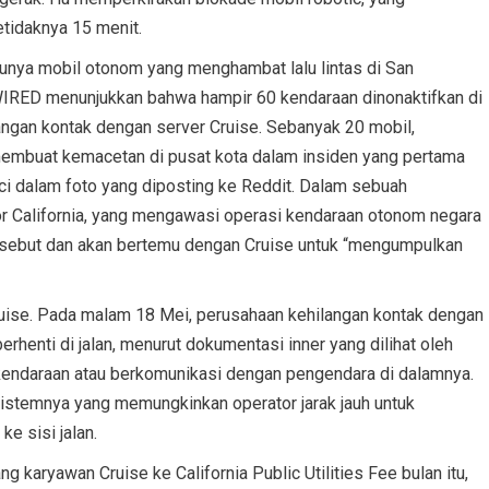
etidaknya 15 menit.
unya mobil otonom yang menghambat lalu lintas di San
h WIRED menunjukkan bahwa hampir 60 kendaraan dinonaktifkan di
angan kontak dengan server Cruise. Sebanyak 20 mobil,
membuat kemacetan di pusat kota dalam insiden yang pertama
ci dalam foto yang diposting ke Reddit. Dalam sebuah
r California, yang mengawasi operasi kendaraan otonom negara
ersebut dan akan bertemu dengan Cruise untuk “mengumpulkan
ise. Pada malam 18 Mei, perusahaan kehilangan kontak dengan
henti di jalan, menurut dokumentasi inner yang dilihat oleh
 kendaraan atau berkomunikasi dengan pengendara di dalamnya.
istemnya yang memungkinkan operator jarak jauh untuk
e sisi jalan.
 karyawan Cruise ke California Public Utilities Fee bulan itu,