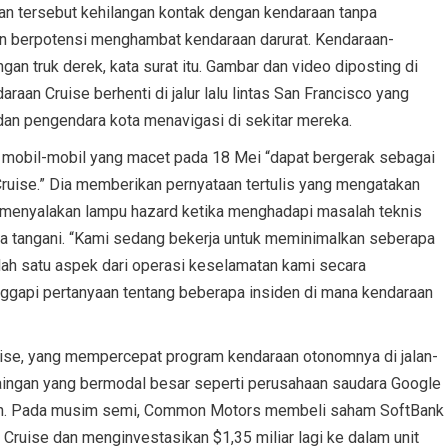
an tersebut kehilangan kontak dengan kendaraan tanpa
dan berpotensi menghambat kendaraan darurat. Kendaraan-
an truk derek, kata surat itu. Gambar dan video diposting di
aan Cruise berhenti di jalur lalu lintas San Francisco yang
 dan pengendara kota menavigasi di sekitar mereka.
a mobil-mobil yang macet pada 18 Mei “dapat bergerak sebagai
 Cruise.” Dia memberikan pernyataan tertulis yang mengatakan
 menyalakan lampu hazard ketika menghadapi masalah teknis
ka tangani. “Kami sedang bekerja untuk meminimalkan seberapa
 salah satu aspek dari operasi keselamatan kami secara
anggapi pertanyaan tentang beberapa insiden di mana kendaraan
uise, yang mempercepat program kendaraan otonomnya di jalan-
saingan yang bermodal besar seperti perusahaan saudara Google
zon. Pada musim semi, Common Motors membeli saham SoftBank
i Cruise dan menginvestasikan $1,35 miliar lagi ke dalam unit