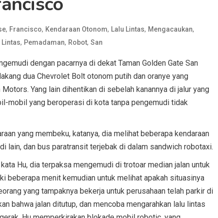
ancisco
,
,
,
,
,
se
Francisco
Kendaraan Otonom
Lalu Lintas
Mengacaukan
,
,
,
 Lintas
Pemadaman
Robot
San
engemudi dengan pacarnya di dekat Taman Golden Gate San
elakang dua Chevrolet Bolt otonom putih dan oranye yang
otors. Yang lain dihentikan di sebelah kanannya di jalur yang
il-mobil yang beroperasi di kota tanpa pengemudi tidak
araan yang membeku, katanya, dia melihat beberapa kendaraan
di lain, dan bus paratransit terjebak di dalam sandwich robotaxi.
ata Hu, dia terpaksa mengemudi di trotoar median jalan untuk
kaki beberapa menit kemudian untuk melihat apakah situasinya
seorang yang tampaknya bekerja untuk perusahaan telah parkir di
an bahwa jalan ditutup, dan mencoba mengarahkan lalu lintas
ergerak. Hu memperkirakan blokade mobil robotic, yang