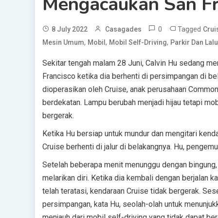
Mengacaukan San Fr
0
Tagged
8 July 2022
Casagades
Crui
,
,
,
Mesin Umum
Mobil
Mobil Self-Driving
Parkir Dan Lalu
Sekitar tengah malam
28 Juni, Calvin Hu sedang m
Francisco ketika dia berhenti di persimpangan di b
dioperasikan oleh Cruise, anak perusahaan Common M
berdekatan. Lampu berubah menjadi hijau tetapi mob
bergerak.
Ketika Hu bersiap untuk mundur dan mengitari kend
Cruise berhenti di jalur di belakangnya. Hu, pengemu
Setelah beberapa menit menunggu dengan bingung, k
melarikan diri. Ketika dia kembali dengan berjalan 
telah teratasi, kendaraan Cruise tidak bergerak. Se
persimpangan, kata Hu, seolah-olah untuk menunjukk
menjauh dari mobil self-driving yang tidak dapat b