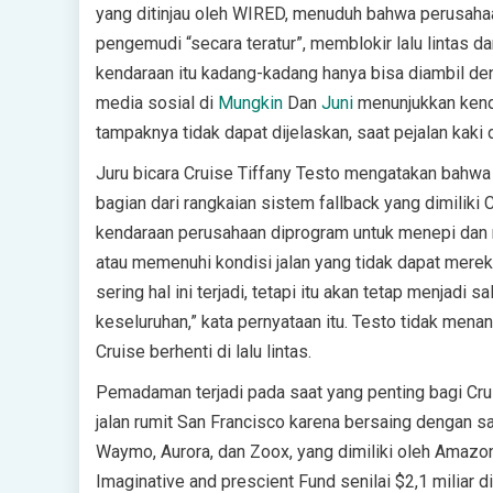
yang ditinjau oleh WIRED, menuduh bahwa perusaha
pengemudi “secara teratur”, memblokir lalu lintas 
kendaraan itu kadang-kadang hanya bisa diambil deng
media sosial di
Mungkin
Dan
Juni
menunjukkan kendar
tampaknya tidak dapat dijelaskan, saat pejalan kaki
Juru bicara Cruise Tiffany Testo mengatakan bahw
bagian dari rangkaian sistem fallback yang dimiliki
kendaraan perusahaan diprogram untuk menepi dan
atau memenuhi kondisi jalan yang tidak dapat mere
sering hal ini terjadi, tetapi itu akan tetap menjadi
keseluruhan,” kata pernyataan itu. Testo tidak men
Cruise berhenti di lalu lintas.
Pemadaman terjadi pada saat yang penting bagi Cr
jalan rumit San Francisco karena bersaing dengan 
Waymo, Aurora, dan Zoox, yang dimiliki oleh Ama
Imaginative and prescient Fund senilai $2,1 miliar d