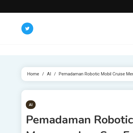
Skip
to
content
Home
AI
Pemadaman Robotic Mobil Cruise Me
4 MINS READ
AI
Pemadaman Robotic 