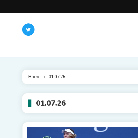
Skip
to
content
Home
01.07.26
01.07.26