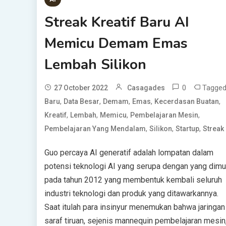
Streak Kreatif Baru AI
Memicu Demam Emas
Lembah Silikon
0
Tagge
27 October 2022
Casagades
,
,
,
,
,
Baru
Data Besar
Demam
Emas
Kecerdasan Buatan
,
,
,
,
Kreatif
Lembah
Memicu
Pembelajaran Mesin
,
,
,
Pembelajaran Yang Mendalam
Silikon
Startup
Streak
Guo percaya AI generatif adalah lompatan dalam
potensi teknologi AI yang serupa dengan yang dimu
pada tahun 2012 yang membentuk kembali seluruh
industri teknologi dan produk yang ditawarkannya.
Saat itulah para insinyur menemukan bahwa jaringan
saraf tiruan, sejenis mannequin pembelajaran mesin