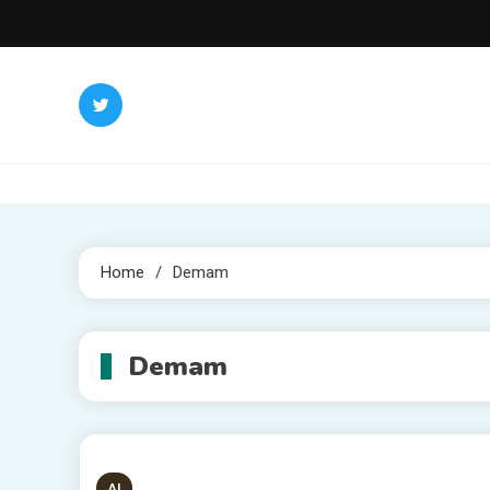
Skip
to
content
Home
Demam
Demam
AI