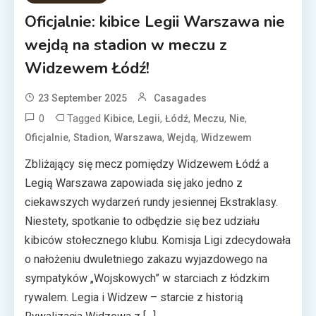
Oficjalnie: kibice Legii Warszawa nie
wejdą na stadion w meczu z
Widzewem Łódź!
23 September 2025
Casagades
0
Tagged
,
,
,
,
,
Kibice
Legii
Łódź
Meczu
Nie
,
,
,
,
Oficjalnie
Stadion
Warszawa
Wejdą
Widzewem
Zbliżający się mecz pomiędzy Widzewem Łódź a
Legią Warszawa zapowiada się jako jedno z
ciekawszych wydarzeń rundy jesiennej Ekstraklasy.
Niestety, spotkanie to odbędzie się bez udziału
kibiców stołecznego klubu. Komisja Ligi zdecydowała
o nałożeniu dwuletniego zakazu wyjazdowego na
sympatyków „Wojskowych” w starciach z łódzkim
rywalem. Legia i Widzew – starcie z historią