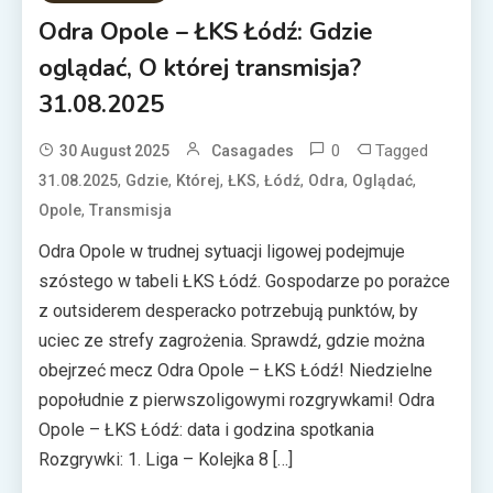
Odra Opole – ŁKS Łódź: Gdzie
oglądać, O której transmisja?
31.08.2025
0
Tagged
30 August 2025
Casagades
,
,
,
,
,
,
,
31.08.2025
Gdzie
Której
ŁKS
Łódź
Odra
Oglądać
,
Opole
Transmisja
Odra Opole w trudnej sytuacji ligowej podejmuje
szóstego w tabeli ŁKS Łódź. Gospodarze po porażce
z outsiderem desperacko potrzebują punktów, by
uciec ze strefy zagrożenia. Sprawdź, gdzie można
obejrzeć mecz Odra Opole – ŁKS Łódź! Niedzielne
popołudnie z pierwszoligowymi rozgrywkami! Odra
Opole – ŁKS Łódź: data i godzina spotkania
Rozgrywki: 1. Liga – Kolejka 8 […]