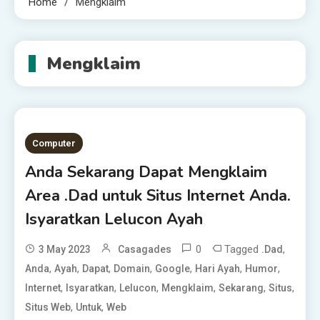
Home
Mengklaim
Mengklaim
Computer
Anda Sekarang Dapat Mengklaim
Area .Dad untuk Situs Internet Anda.
Isyaratkan Lelucon Ayah
0
Tagged
,
3 May 2023
Casagades
.Dad
,
,
,
,
,
,
,
Anda
Ayah
Dapat
Domain
Google
Hari Ayah
Humor
,
,
,
,
,
,
Internet
Isyaratkan
Lelucon
Mengklaim
Sekarang
Situs
,
,
Situs Web
Untuk
Web