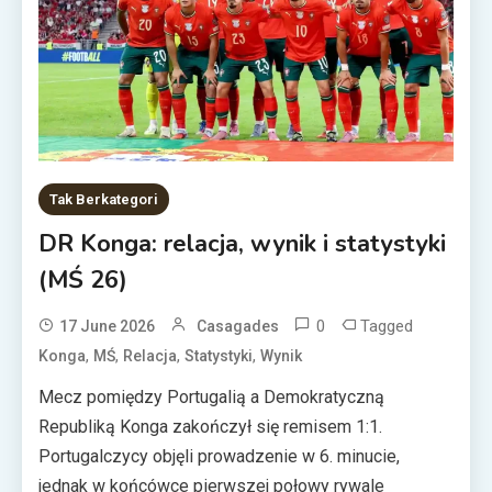
Tak Berkategori
DR Konga: relacja, wynik i statystyki
(MŚ 26)
0
Tagged
17 June 2026
Casagades
,
,
,
,
Konga
MŚ
Relacja
Statystyki
Wynik
Mecz pomiędzy Portugalią a Demokratyczną
Republiką Konga zakończył się remisem 1:1.
Portugalczycy objęli prowadzenie w 6. minucie,
jednak w końcówce pierwszej połowy rywale