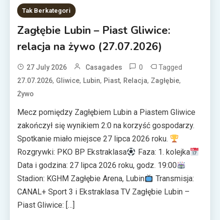
Tak Berkategori
Zagłębie Lubin – Piast Gliwice:
relacja na żywo (27.07.2026)
0
Tagged
27 July 2026
Casagades
,
,
,
,
,
,
27.07.2026
Gliwice
Lubin
Piast
Relacja
Zagłębie
Żywo
Mecz pomiędzy Zagłębiem Lubin a Piastem Gliwice
zakończył się wynikiem 2:0 na korzyść gospodarzy.
Spotkanie miało miejsce 27 lipca 2026 roku.
Rozgrywki: PKO BP Ekstraklasa
Faza: 1. kolejka
Data i godzina: 27 lipca 2026 roku, godz. 19:00
Stadion: KGHM Zagłębie Arena, Lubin
Transmisja:
CANAL+ Sport 3 i Ekstraklasa TV Zagłębie Lubin –
Piast Gliwice: […]