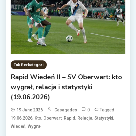
Tak Berkategori
Rapid Wiedeń II – SV Oberwart: kto
wygrał, relacja i statystyki
(19.06.2026)
0
Tagged
19 June 2026
Casagades
,
,
,
,
,
,
19.06.2026
Kto
Oberwart
Rapid
Relacja
Statystyki
,
Wiedeń
Wygrał