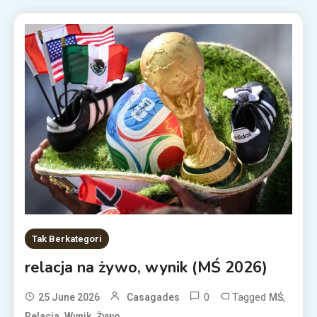
Tak Berkategori
relacja na żywo, wynik (MŚ 2026)
0
Tagged
,
25 June 2026
Casagades
MŚ
,
,
Relacja
Wynik
Żywo