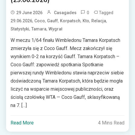
0
Tagged
29 June 2026
Casagades
,
,
,
,
,
,
29.06.2026
Coco
Gauff
Korpatsch
Kto
Relacja
,
,
Statystyki
Tamara
Wygrał
W meczu 1/64 finału Wimbledonu Tamara Korpatsch
zmierzyła się z Coco Gauff. Mecz zakończył się
wynikiem 0-2 na korzyść Gauff. Tamara Korpatsch –
Coco Gauff: zapowiedź spotkania Spotkanie
pierwszej rundy Wimbledonu stawia naprzeciw siebie
doświadczoną Tamara Korpatsch, która będzie mogła
liczyć na wsparcie miejscowej publiczności, oraz
ścisłą czołówkę WTA — Coco Gauff, sklasyfikowaną
na 7. […]
Read More
4 Mins Read