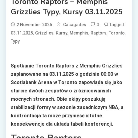
Toronto Raptors – Memphis
Grizzlies Typy, Kursy 03.11.2025
0
Tagged
2 November 2025
Casagades
,
,
,
,
,
,
03.11.2025
Grizzlies
Kursy
Memphis
Raptors
Toronto
Typy
Spotkanie Toronto Raptors z Memphis Grizzlies
zaplanowane na 03.11.2025 o godzinie 00:00 w
Scotiabank Arena w Toronto zapowiada się jako
starcie dwóch zespołów o zróżnicowanych
mocnych stronach. Obie ekipy poszukują
stabilizacji formy w sezonie zasadniczym NBA, a
konfrontacja ta może przynieść istotne
konsekwencje dla układu tabeli konferencji.