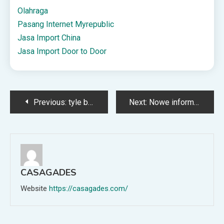
Olahraga
Pasang Internet Myrepublic
Jasa Import China
Jasa Import Door to Door
Post
Previous:
tyle będzie pauzował kapitan Realu Madryt
Next:
Nowe informacje na temat kontuzji napastnika Lecha Poznań
navigation
CASAGADES
Website
https://casagades.com/