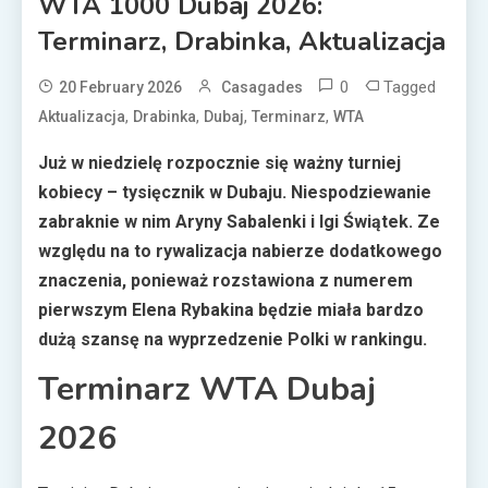
WTA 1000 Dubaj 2026:
Terminarz, Drabinka, Aktualizacja
0
Tagged
20 February 2026
Casagades
,
,
,
,
Aktualizacja
Drabinka
Dubaj
Terminarz
WTA
Już w niedzielę rozpocznie się ważny turniej
kobiecy – tysięcznik w Dubaju. Niespodziewanie
zabraknie w nim Aryny Sabalenki i Igi Świątek. Ze
względu na to rywalizacja nabierze dodatkowego
znaczenia, ponieważ rozstawiona z numerem
pierwszym Elena Rybakina będzie miała bardzo
dużą szansę na wyprzedzenie Polki w rankingu.
Terminarz WTA Dubaj
2026