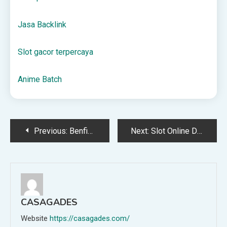
Jasa Backlink
Slot gacor terpercaya
Anime Batch
Post
Previous:
Benfica – Real Madryt: oficjalne składy 17.02.2026
Next:
Slot Online Dengan Bonus Melimpah Menanti Anda
navigation
CASAGADES
Website
https://casagades.com/