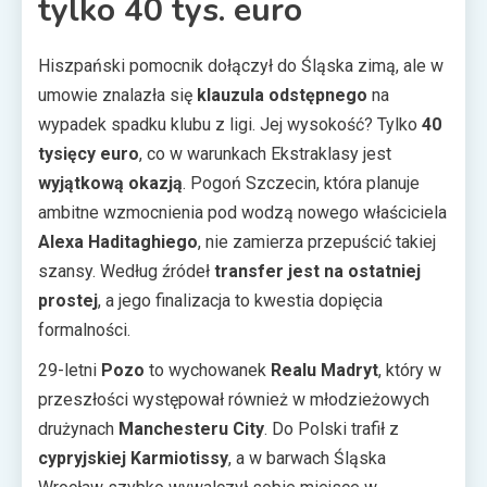
tylko 40 tys. euro
Hiszpański pomocnik dołączył do Śląska zimą, ale w
umowie znalazła się
klauzula odstępnego
na
wypadek spadku klubu z ligi. Jej wysokość? Tylko
40
tysięcy euro
, co w warunkach Ekstraklasy jest
wyjątkową okazją
. Pogoń Szczecin, która planuje
ambitne wzmocnienia pod wodzą nowego właściciela
Alexa Haditaghiego
, nie zamierza przepuścić takiej
szansy. Według źródeł
transfer jest na ostatniej
prostej
, a jego finalizacja to kwestia dopięcia
formalności.
29-letni
Pozo
to wychowanek
Realu Madryt
, który w
przeszłości występował również w młodzieżowych
drużynach
Manchesteru City
. Do Polski trafił z
cypryjskiej Karmiotissy
, a w barwach Śląska