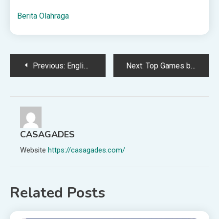
Berita Olahraga
Post
Previous:
English. homework 27.04.2023 – Արփի Խալաթյանի բլոգ
Next:
Top Games by RTP, Features, and More
navigation
CASAGADES
Website
https://casagades.com/
Related Posts