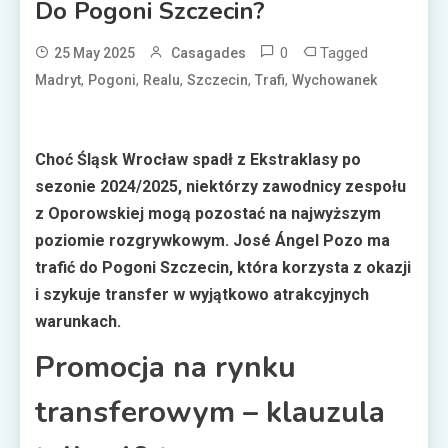
Do Pogoni Szczecin?
0
Tagged
25 May 2025
Casagades
,
,
,
,
,
Madryt
Pogoni
Realu
Szczecin
Trafi
Wychowanek
Choć Śląsk Wrocław spadł z Ekstraklasy po
sezonie 2024/2025, niektórzy zawodnicy zespołu
z Oporowskiej mogą pozostać na najwyższym
poziomie rozgrywkowym. José Ángel Pozo ma
trafić do Pogoni Szczecin, która korzysta z okazji
i szykuje transfer w wyjątkowo atrakcyjnych
warunkach.
Promocja na rynku
transferowym – klauzula