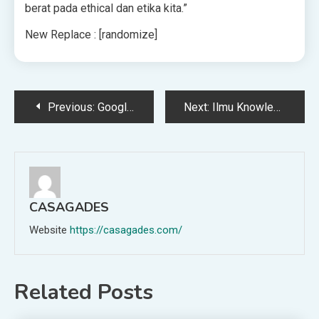
berat pada ethical dan etika kita.”
New Replace : [randomize]
Post
Previous:
Google Memiliki Rencana untuk Menghentikan AI Barunya Dari Menjadi Kotor dan Kasar
Next:
Ilmu Knowledge: Di Garis Depan Memerangi Perubahan Iklim
navigation
CASAGADES
Website
https://casagades.com/
Related Posts