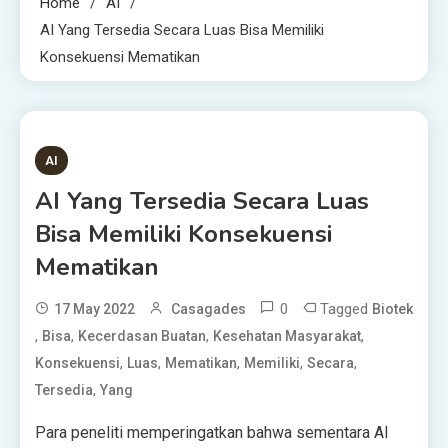
Home
AI
AI Yang Tersedia Secara Luas Bisa Memiliki
Konsekuensi Mematikan
3 MINS READ
AI
AI Yang Tersedia Secara Luas
Bisa Memiliki Konsekuensi
Mematikan
0
Tagged
17 May 2022
Casagades
Biotek
,
,
,
,
Bisa
Kecerdasan Buatan
Kesehatan Masyarakat
,
,
,
,
,
Konsekuensi
Luas
Mematikan
Memiliki
Secara
,
Tersedia
Yang
Para peneliti memperingatkan bahwa sementara AI