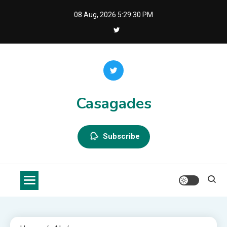
Skip
08 Aug, 2026
5:29:30 PM
to
content
Casagades
Subscribe