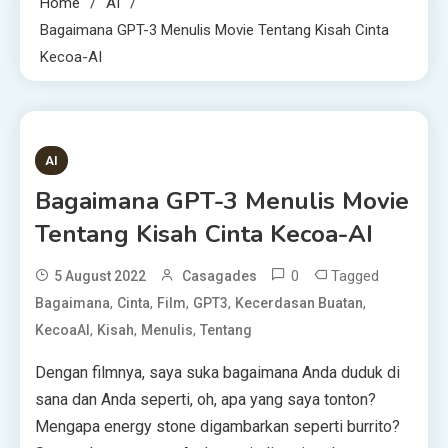
Home
AI
Bagaimana GPT-3 Menulis Movie Tentang Kisah Cinta
Kecoa-AI
3 MINS READ
AI
Bagaimana GPT-3 Menulis Movie
Tentang Kisah Cinta Kecoa-AI
0
Tagged
5 August 2022
Casagades
,
,
,
,
,
Bagaimana
Cinta
Film
GPT3
Kecerdasan Buatan
,
,
,
KecoaAI
Kisah
Menulis
Tentang
Dengan filmnya, saya suka bagaimana Anda duduk di
sana dan Anda seperti, oh, apa yang saya tonton?
Mengapa energy stone digambarkan seperti burrito?