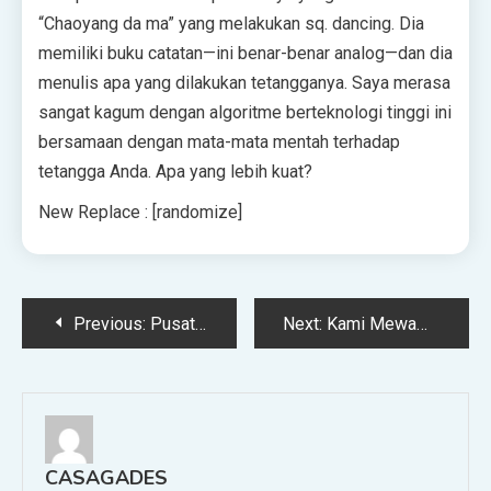
“Chaoyang da ma” yang melakukan sq. dancing. Dia
memiliki buku catatan—ini benar-benar analog—dan dia
menulis apa yang dilakukan tetangganya. Saya merasa
sangat kagum dengan algoritme berteknologi tinggi ini
bersamaan dengan mata-mata mentah terhadap
tetangga Anda. Apa yang lebih kuat?
New Replace : [randomize]
Post
Previous:
Pusat Knowledge Menghadapi Krisis Iklim
Next:
Kami Mewawancarai Chatbot AI Baru Meta Tentang… Itu Sendiri
navigation
CASAGADES