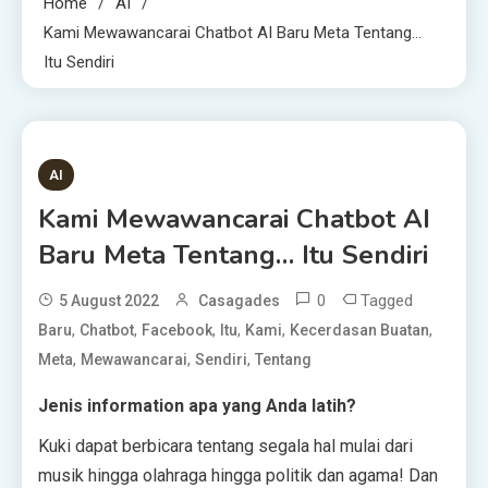
Home
AI
Kami Mewawancarai Chatbot AI Baru Meta Tentang…
Itu Sendiri
3 MINS READ
AI
Kami Mewawancarai Chatbot AI
Baru Meta Tentang… Itu Sendiri
0
Tagged
5 August 2022
Casagades
,
,
,
,
,
,
Baru
Chatbot
Facebook
Itu
Kami
Kecerdasan Buatan
,
,
,
Meta
Mewawancarai
Sendiri
Tentang
Jenis information apa yang Anda latih?
Kuki dapat berbicara tentang segala hal mulai dari
musik hingga olahraga hingga politik dan agama! Dan