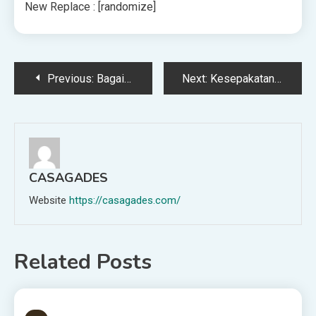
New Replace : [randomize]
Post
Previous:
Bagaimana GPT-3 Menulis Movie Tentang Kisah Cinta Kecoa-AI
Next:
Kesepakatan iRobot Akan Memberikan Peta Amazon Di Dalam Jutaan Rumah
navigation
CASAGADES
Website
https://casagades.com/
Related Posts