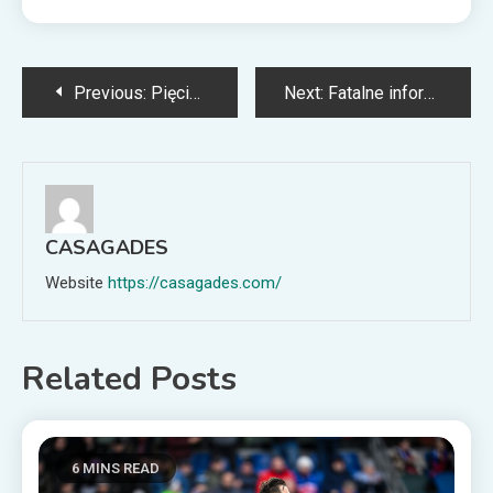
Post
Previous:
Pięciu zawodników, w tym były uczestnik Ligi Mistrzów, może odejść z Wieczystej!
Next:
Fatalne informacje dla fanów skoków narciarskich przed konkursem w Wiśle!
navigation
CASAGADES
Website
https://casagades.com/
Related Posts
6 MINS READ