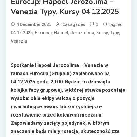
Eurocup: Hapoel Jerozolima –
Venezia Typy, Kursy 04.12.2025
0
Tagged
4 December 2025
Casagades
,
,
,
,
,
,
04.12.2025
Eurocup
Hapoel
Jerozolima
Kursy
Typy
Venezia
Spotkanie Hapoel Jerozolima – Venezia w
ramach Eurocup (Grupa A) zaplanowano na
04.12.2025 godz. 20:00. Będzie to dziewiąta
kolejka fazy grupowej, w której stawka pozostaje
wysoka: obie ekipy walczą o pozycje
gwarantujące awans lub korzystniejsze
rozstawienie przed kolejnymi meczami.
Zapowiadamy zacięty pojedynek, w którym
znaczenie będą miały rotacje, skuteczność zza