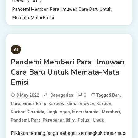
Home
AI
Pandemi Memberi Para Ilmuwan Cara Baru Untuk
Memata-Matai Emisi
3 MINS READ
AI
Pandemi Memberi Para Ilmuwan
Cara Baru Untuk Memata-Matai
Emisi
0
Tagged
,
3 May 2022
Casagades
Baru
,
,
,
,
,
,
Cara
Emisi
Emisi Karbon
Iklim
Ilmuwan
Karbon
,
,
,
,
Karbon Dioksida
Lingkungan
Mematamatai
Memberi
,
,
,
,
Pandemi
Para
Perubahan Iklim
Polusi
Untuk
Pikirkan tentang
langit sebagai semangkuk besar sup