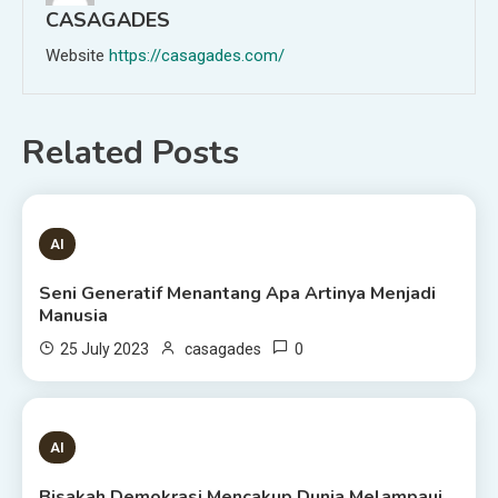
CASAGADES
Website
https://casagades.com/
Related Posts
1 MIN READ
AI
Seni Generatif Menantang Apa Artinya Menjadi
Manusia
0
25 July 2023
casagades
1 MIN READ
AI
Bisakah Demokrasi Mencakup Dunia Melampaui