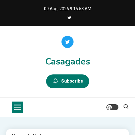
Skip
09 Aug, 2026
9:15:53 AM
to
content
Casagades
Subscribe