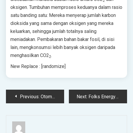
2
oksigen. Tumbuhan memproses keduanya dalam rasio
satu banding satu: Mereka menyerap jumlah karbon
dioksida yang sama dengan oksigen yang mereka
keluarkan, sehingga jumlah totalnya saling
meniadakan. Pembakaran bahan bakar fosil, di sisi
lain, mengkonsumsi lebih banyak oksigen daripada
menghasilkan CO2
.
2
New Replace : [randomize]
Post
Previous:
Otomasi Bukanlah Ancaman Terbesar bagi Pekerjaan Pabrik AS
Next:
Folks Energy: Memetakan Jalan Repsol Menuju Masa Depan Digital dan Internet-Zero
navigation