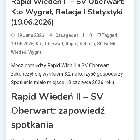
Rapid Wiedeń II – SV Oberwart:
Kto Wygrał, Relacja I Statystyki
(19.06.2026)
0
Tagged
19 June 2026
Casagades
,
,
,
,
,
,
19.06.2026
Kto
Oberwart
Rapid
Relacja
Statystyki
,
Wiedeń
Wygrał
Mecz pomiędzy Rapid Wien II a SV Oberwart
zakończył się wynikiem 3:2 na korzyść gospodarzy.
Spotkanie miało miejsce 19 czerwca 2026 roku.
Rapid Wiedeń II – SV
Oberwart: zapowiedź
spotkania