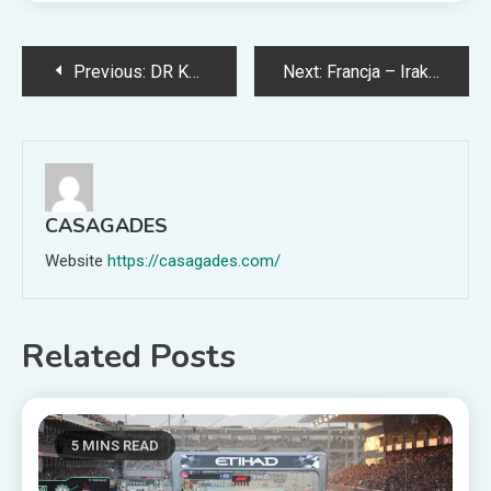
Post
Previous:
DR Konga: relacja, wynik i statystyki (MŚ 26)
Next:
Francja – Irak: Przewidywane składy (22.06.2026)
navigation
CASAGADES
Website
https://casagades.com/
Related Posts
5 MINS READ