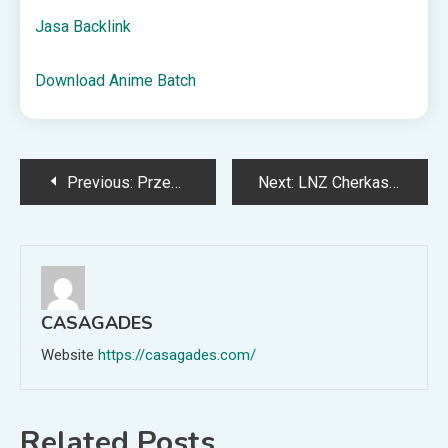
Jasa Backlink
Download Anime Batch
Post
Previous:
Przewidywane składy na mecz MŚ (23.06.2026)
Next:
LNZ Cherkasy – Hajduk Split: wynik na żywo (27.06.2026)
navigation
CASAGADES
Website
https://casagades.com/
Related Posts