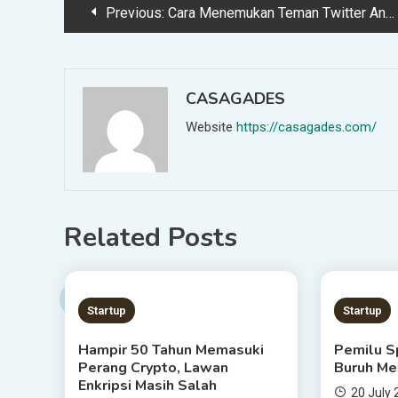
Post
Previous:
Cara Menemukan Teman Twitter Anda di Utas
navigation
CASAGADES
Website
https://casagades.com/
Related Posts
3 MINS READ
3 MIN
Startup
Startup
Hampir 50 Tahun Memasuki
Pemilu S
Perang Crypto, Lawan
Buruh Me
Enkripsi Masih Salah
20 July