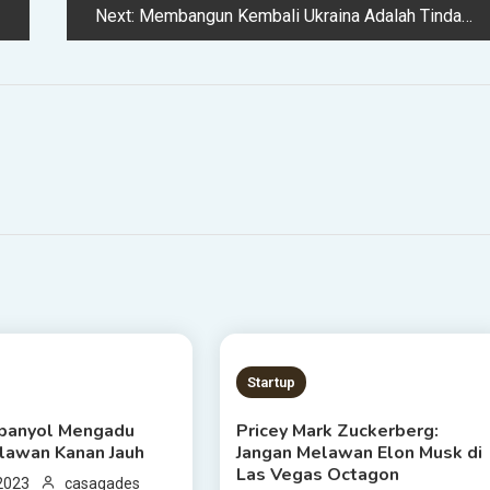
Next:
Membangun Kembali Ukraina Adalah Tindakan Perlawanan
S READ
3 MINS READ
Startup
panyol Mengadu
Pricey Mark Zuckerberg:
lawan Kanan Jauh
Jangan Melawan Elon Musk di
Las Vegas Octagon
 2023
casagades