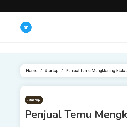
Skip
to
content
Home
Startup
Penjual Temu Mengkloning Etal
3 MINS READ
Startup
Penjual Temu Mengk