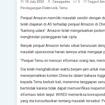
0
Tagged
10 July 2023
Casagades
Am
,
Perdagangan Elektronik
Temu
Penjual Amazon memiliki masalah sendiri dengan du
telah diajukan di AS terhadap penjual Amazon di Ch
“kantong udara”. Amazon telah mengeluarkan pedom
menghindari pelanggaran hak cipta.
Banyak penjual Amazon terlalu sibuk berurusan deng
masalah operasional harian lainnya untuk mengejar
“Penjual Temu ini mencuri informasi orang lain, mem
Dia telah menghabiskan waktu berjam-jam untuk men
menerjemahkan konten China ke dalam bahasa Inggri
kepada Temu berkali-kali, menerima tanggapan ser
bertindak karena tidak dapat memverifikasi kepemi
informasi lebih lanjut. WIRED memeriksa korespon
yang dia konsultasikan tentang masalah tersebut. 