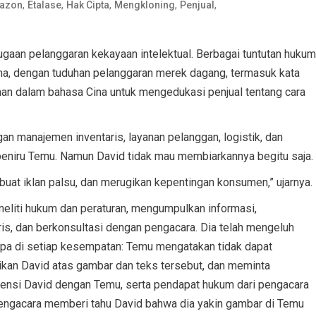
,
,
,
,
,
azon
Etalase
Hak Cipta
Mengkloning
Penjual
gaan pelanggaran kekayaan intelektual. Berbagai tuntutan hukum
ina, dengan tuduhan pelanggaran merek dagang, termasuk kata
an dalam bahasa Cina untuk mengedukasi penjual tentang cara
an manajemen inventaris, layanan pelanggan, logistik, dan
 peniru Temu. Namun David tidak mau membiarkannya begitu saja.
buat iklan palsu, dan merugikan kepentingan konsumen,” ujarnya.
eliti hukum dan peraturan, mengumpulkan informasi,
s, dan berkonsultasi dengan pengacara. Dia telah mengeluh
upa di setiap kesempatan: Temu mengatakan tidak dapat
likan David atas gambar dan teks tersebut, dan meminta
densi David dengan Temu, serta pendapat hukum dari pengacara
Pengacara memberi tahu David bahwa dia yakin gambar di Temu