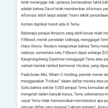
telah melanggar hak ciptanya, berdasarkan fakta b
adalah bahwa David telah memberikan informasi y
informasi lebih lanjut adalah “murni taktik penundaan
Konten duplikat masih ada di Temu.
Beberapa penjual Amazon yang lebih besar telah m
FitBeast, merek peralatan olahraga, menggugat Temu 
Utara Illinois. Reuters melaporkan bahwa Temu menju
webnya, sementara satu FitBeast dijual seharga $25
Kangmingcheng Expertise menggugat Temu atas p
salinan handuk rambut bermerek Hicober, yang dijual
Pada bulan Mei, Wham-O Holding, pemilik merek da
menggunakan “frisbee” dalam daftar mereka atas pe
Sohu bahwa sekitar 5.000 penjual Temu kemudian ak
mengeluh dalam banyak kasus, Temu sebenarnya men
cepat Temu tidak memunculkan merchandise apa pun
ratusan daftar yang menjual “cakram terbang”. Kasus