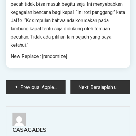
pecah tidak bisa masuk begitu saja. Ini menyebabkan
kegagalan bencana bagi kapal. “Ini roti panggang,” kata
Jaffe. “Kesimpulan bahwa ada kerusakan pada
lambung kapal tentu saja didukung oleh temuan
pecahan. Tidak ada pilihan lain sejauh yang saya
ketahui.”
New Replace : [randomize]
Post
Previous:
Apple Menghadapi Apel dalam Pertarungan Merek Dagang yang Benar-Benar Aneh
Next:
Bersiaplah untuk Pertempuran Metaverses
navigation
CASAGADES