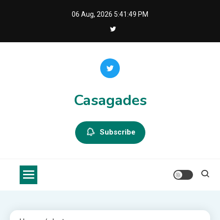
Skip
06 Aug, 2026
5:41:49 PM
to
content
Casagades
Subscribe