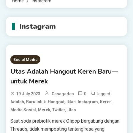
Home
Instagram
Instagram
Social Media
Utas Adalah Hangout Keren Baru—
untuk Merek
0
Tagged
19 July 2023
Casagades
,
,
,
,
,
,
Adalah
Baruuntuk
Hangout
Iklan
Instagram
Keren
,
,
,
Media Sosial
Merek
Twitter
Utas
Saat soda prebiotik merek Olipop bergabung dengan
Threads, tidak memposting tentang rasa yang