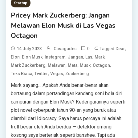
Startup
Pricey Mark Zuckerberg: Jangan
Melawan Elon Musk di Las Vegas
Octagon
0
Tagged
,
14 July 2023
Casagades
Dear
,
,
,
,
,
,
Elon
Elon Musk
Instagram
Jangan
Las
Mark
,
,
,
,
,
Mark Zuckerberg
Melawan
Meta
Musk
Octagon
,
,
,
Teks Biasa
Twitter
Vegas
Zuckerberg
Mark sayang… Apakah Anda benar-benar akan
bertarung dalam pertandingan kandang seni bela diri
campuran dengan Elon Musk? Kedengarannya seperti
plot novel cyberpunk tahun 90-an yang buruk atau
diambil dari Idiocracy. Saya harus percaya ini adalah
troll besar oleh Anda berdua — detektor omong
kosong saya berteriak seperti banshee. Tapi ada