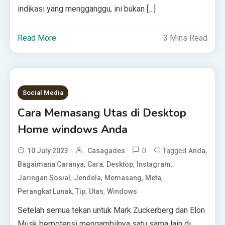
indikasi yang mengganggu, ini bukan […]
Read More
3 Mins Read
Social Media
Cara Memasang Utas di Desktop
Home windows Anda
0
Tagged
,
10 July 2023
Casagades
Anda
,
,
,
,
Bagaimana Caranya
Cara
Desktop
Instagram
,
,
,
,
Jaringan Sosial
Jendela
Memasang
Meta
,
,
,
Perangkat Lunak
Tip
Utas
Windows
Setelah semua tekan untuk Mark Zuckerberg dan Elon
Musk berpotensi mengambilnya satu sama lain di